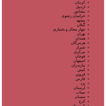
کرمان
اردبیل
نیشابور
خراسان رضوی
مشهد
گیلان
چهار محال و بختیاری
تهران
همدان
هرمزگان
شیراز
مرکزی
قوچان
اصفهان
مازندران
کیش
قزوین
فارس
یزد
لرستان
میناب
سمنان
کرج
کردستان