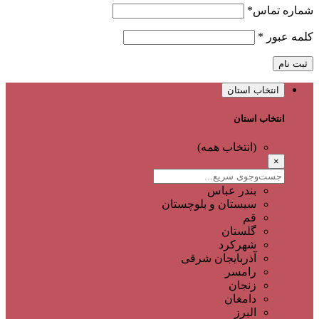
شماره تماس
*
کلمه عبور
*
ثبت نام
انتخاب استان
انتخاب استان
(انتخاب همه)
×
بندر عباس
سیستان و بلوچستان
قم
گلستان
شهرکرد
آذربایجان شرقی
رامسر
زنجان
دامغان
البرز