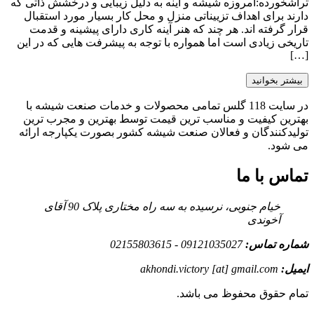
تراشخورده:امروزه شیشه و آینه به دلیل زیبایی و درخشش ذاتی که
دارند برای اهداف تزییناتی منزل و محل کار بسیار مورد استقبال
قرار گرفته اند. هر چند که هنر آینه کاری دارای پیشینه و قدمت
تاریخی زیادی است اما همواره با توجه به پیشرفت هایی که در این
[…]
بیشتر بخوانید
در سایت 118 گلس تمامی محصولات و خدمات صنعت شیشه با
بهترین کیفیت و مناسب ترین قیمت توسط بهترین و مجرب ترین
تولیدکنندگان و فعالان صنعت شیشه کشور بصورت یکپارجه ارائه
می شود.
تماس با ما
خیام جنوبی، نرسیده به سه راه مختاری پلاک 90 آقای
آخوندی
شماره تماس:
09121035027 - 02155803615
ایمیل:
akhondi.victory [at] gmail.com
تمام حقوق محفوظ می باشد.