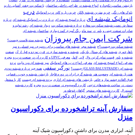
آیا آکواریوم برای سلامت روانی مناسب است؟
استفاده از پارتیشن شیشه ای در منزل
انتخاب
پارتیشن مناسب تکجداره
انواع شیشه در طراحی داخلی ساختمان
با سکوریت چقدر آشنایی دارید
درب
بلوک های رنگی
خريد بهترين شيشه بالکن
خرید ریل و کاور درب اتوماتیک
اتوماتیک شیشه ای
درباره استیج شیشه ای
درباره درب اتوماتيک شيشه اي
درباره
سفارش نصب شیشه سکوریت مغازه
درباره شیشه سکوریت
ديوار شيشه اي
رشد تولید و
صادرات صنعت چینی و بلور در سه ماه
رنگ آمیزی کمد دیواری
ساختمان شیشه ای
شرکت ایمن جام پیروزان
شیشه سندبلاست چیست؟
شیشه سکوریت چیست؟چ
شیشه مجر
شیشه های مناسب برای رومیزی، میزعسلی و میز
ناهارخوری
شیشه های کریستال بلژیکی
شیشه و شیشه سازی در قرن نوزده و قبل از آن
صنعت
شیشه و بلور
قیمت نمای کرتین وال
لابی
لامل
معرفی UPVC و کاربرد آن در صنعت درب و پنجره
معرفی انواع استیج شیشه ای
معرفی انواع درب های اتوماتیک
میز شیشه ای وین وایت
نرده
نورگیر سقفی
شیشه ای (GLASS BALUSTRADE) چیست؟
همه چیز درباره شیشه دودی
هندریل شیشه‌ ای
وضعيت هنر شيشه گری ايران در دوره قاجار
پارتیشن شیشه و چوب ، فضایی
فوق العاده چشم نواز و خاص
پارتیشن های شیشه ای اداری
پرده شیشه ای چيست
کار با مشعل
دستی در ساخت شیشه‌های تزئینی
کاربرد آلومینیوم در صنعت درب و پنجره
کاربرد شيشه
اسپندرال
کاربرد شیشه های مشجر
گیاهان غوطه ور
سفارش آینه تراشخورده برای دکوراسیون
منزل
آینه، ابزاری مدرن برای داشتن دکوراسیون شیک آینه