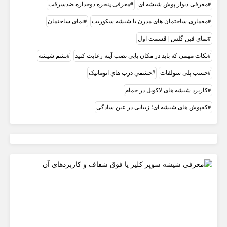
معرفی دیوار پوش شیشه ای
معرفی پنجره دوجداره ضدسرقت
معماری ساختمان های مدرن با شیشه سکوریت
نمای ساختمان
نمای فین گلس | قسمت اول
نکات مهمی که باید در مکان یابی نصب آینه رعایت کنید
پشم شیشه
چسب پلی سولفات
چشمي درب هاي اتوماتيک
کاربرد شیشه های لاکوبل در حمام
کفپوش های شیشه ای؛ زیبایی در عین سادگی