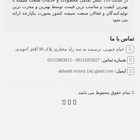
در سایت 118 گلس تمامی محصولات و خدمات صنعت شیشه با
بهترین کیفیت و مناسب ترین قیمت توسط بهترین و مجرب ترین
تولیدکنندگان و فعالان صنعت شیشه کشور بصورت یکپارجه ارائه
می شود.
تماس با ما
خیام جنوبی، نرسیده به سه راه مختاری پلاک 90 آقای آخوندی
شماره تماس:
09121035027 - 02155803615
ایمیل:
akhondi.victory [at] gmail.com
تمام حقوق محفوظ می باشد.