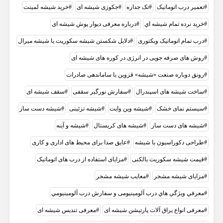
تعمير درب اتوماتيک
تک جداره
جکوزی شیشه ای
خرید شیشه لمینت
خرید نرده تمام شيشه اي
درباره معرفی دیوار پوش شیشه ای
درب تمام اتوماتیک ویکتوری
دلایل شکستن شیشه سکوریت یا شیشه میرال
روش های صرفه جویی در انرژی در کوره های شیشه ای
رونق دوباره صنعت «شیشه» قزوین با ساماندهی صادرات
ساخت شیشه های اسپندرال
سفارش نورگیر سقفی
سقف شیشه ای
سیستم نمای خشک
شيشه وين وايت
شیشه تزئینی
شیشه دست ساز
شیشه های دست ساز
شیشه های کریستال
شیشه و آینه
طراحی دکوراسیون با شیشه
عایق صدا برای محیط های اداری و کاری
قیمت شیشه سکوریت بالکنی
مزایای استفاده از درب های اتوماتیک
مزایای شیشه مشجر
معایب شیشه مشجر
معرفي ويژگي هاي درب آلومینیومی و سفارش درب آلومينيومي
معرفی انواع یراق آلات پارتیشن شیشه ای
معرفی تندیس شیشه ای