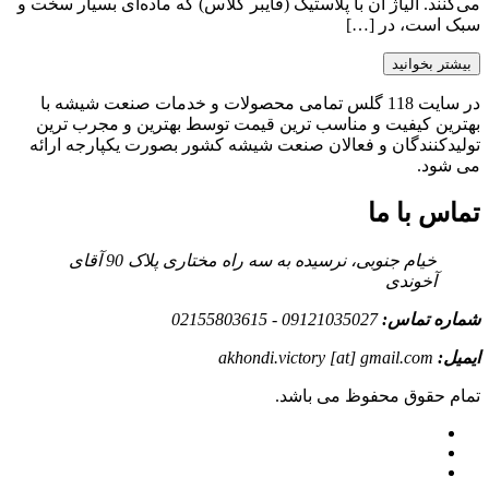
می‌کنند. آلیاژ آن با پلاستیک (فایبر گلاس) که ماده‌ای بسیار سخت و
سبک است، در […]
بیشتر بخوانید
در سایت 118 گلس تمامی محصولات و خدمات صنعت شیشه با
بهترین کیفیت و مناسب ترین قیمت توسط بهترین و مجرب ترین
تولیدکنندگان و فعالان صنعت شیشه کشور بصورت یکپارجه ارائه
می شود.
تماس با ما
خیام جنوبی، نرسیده به سه راه مختاری پلاک 90 آقای
آخوندی
شماره تماس:
09121035027 - 02155803615
ایمیل:
akhondi.victory [at] gmail.com
تمام حقوق محفوظ می باشد.