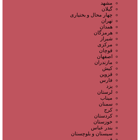
مشهد
گیلان
چهار محال و بختیاری
تهران
همدان
هرمزگان
شیراز
مرکزی
قوچان
اصفهان
مازندران
کیش
قزوین
فارس
یزد
لرستان
میناب
سمنان
کرج
کردستان
خوزستان
بندر عباس
سیستان و بلوچستان
قم