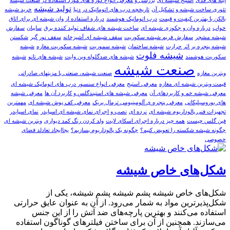
آینه های قدی
استیج شیشه ای
بررسی و معرفی انواع کوره های مورد استفاده در صنعت شیشه
تولید شیشه
تئوری ساخت شیشه و تشکیل آن
تاریخچه درب های اتوماتیک در دنیا
خرید شیشه
بالکن با بهترین کیفیت و قیمت
درب اتوماتیک هوشمند
درباره استفاده از وان شیشه ای برای اتاق
خواب
درباره وان و جکوزی شیشه ای
ساخت شیشه های شفاف تولید کننده برق
سایبان
سفارش
شيشه مشجر
سفارش فریم شیشه سکوریت
سقف شیشه ای آشپزخانه
سقف نور گیر
شکستن
شیشه پنجره بر اثر حرارت
شیشه ساختمان
شیشه سموریت
شیشه سکوریت مغازه
شیشه
شیشه فلوت
سکوریت هوشمند
شیشه های ضدگلوله وین وایت
شیشه های‌ نانو
شیشه
صنعت شیشه
ویترین مغازه
صنعت شیشه، صنعتی با مزیتهای صادراتی
قيمت ویترین شیشه ای مغازه
معرفی استیج
معرفی انواع سنسور درب های اتوماتیک شیشه ای
معرفی شیشه خم و کاربردهای آن
معرفی شیشه های استیندگلس و کاربرد آن ها
معرفی شیشه‌
های بوروسیلیکاتی
معرفی پنجره ی آلومینیومی ترمال بریک
معرفی کف پوش شیشه ای
مهمترین
تجهیزات فنی پالوداریوم شیشه ای
نرده ای
نصب و اجرای نمای شیشه ای اسپایدر
نمای اسپایدر
فین گلس چیست
همه چیز درباره اجرای اسکای لایت
ولد کردن رنگ کمد دیواری
ویترین شیشه ای
چگونه شیشه شکسته را تعویض کنیم؟
چگونه یک پالوداریوم بسازیم؟
یجاایجاد تعادلد فضای
خصوصی
شکل‌های خاص شیشه
شکل‌های خاص شیشه پشم شیشه پشم شیشه، یکی از
شکل‌پذیرترین مواد به شمار می‌رود. از آن به عنوان عایق حرارتی
استفاده می‌کنند و بهترین پارچه‌های ضد آتش را از این جنس
می‌سازند. همچنین از آن برای ساختن فیلترهای گوناگون استفاده