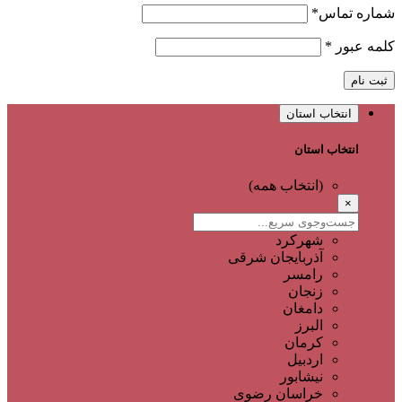
شماره تماس
*
کلمه عبور
*
ثبت نام
انتخاب استان
انتخاب استان
(انتخاب همه)
×
شهرکرد
آذربایجان شرقی
رامسر
زنجان
دامغان
البرز
کرمان
اردبیل
نیشابور
خراسان رضوی