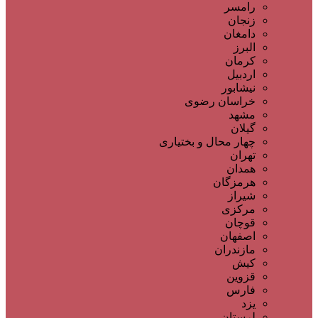
رامسر
زنجان
دامغان
البرز
کرمان
اردبیل
نیشابور
خراسان رضوی
مشهد
گیلان
چهار محال و بختیاری
تهران
همدان
هرمزگان
شیراز
مرکزی
قوچان
اصفهان
مازندران
کیش
قزوین
فارس
یزد
لرستان