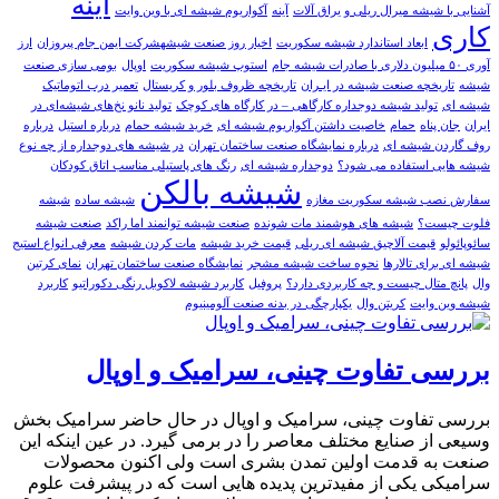
آینه
آشنایی با شیشه میرال ریلی و یراق آلات
آينه
آکواریوم شیشه ای با وین وایت
کاری
ابعاد استاندارد شیشه سکوریت
اخیار روز صنعت شیشهشرکت ایمن جام پیروزان
ارز
آوری ۵۰ میلیون دلاری با صادرات شیشه جام
استوپ شیشه سکوریت
اوپال
بومی سازی صنعت
شیشه
تاریخچه صنعت شیشه در ایـران
تاریخچه ظروف بلور و کریستال
تعمیر درب اتوماتیک
شیشه ای
تولید شیشه دوجداره کارگاهی – در کارگاه های کوچک
تولید نانو نخ‌های شیشه‌ای در
ایران
جان پناه
حمام
خاصیت داشتن آکواریوم شیشه ای
خرید شیشه حمام
درباره استیل
درباره
روف گاردن شیشه ای
درباره نمایشگاه صنعت ساختمان تهران
در شیشه های دوجداره از چه نوع
شیشه هایی استفاده می شود؟
دوجداره شیشه ای
رنگ های پاستیلی مناسب اتاق کودکان
شیشه بالکن
سفارش نصب شیشه سکوریت مغازه
شیشه ساده
شیشه
فلوت چیست؟
شیشه های هوشمند مات شونده
صنعت شیشه توانمند اما راکد
صنعت شیشه
سائوپائولو
قیمت آلاچیق شیشه ای ریلی
قیمت خرید شیشه
مات کردن شیشه
معرفی انواع استیج
شیشه ای برای تالارها
نحوه ساخت شیشه مشجر
نمایشگاه صنعت ساختمان تهران
نمای کرتین
وال
پانچ متال چیست و چه کاربردی دارد؟
پروفیل
کاربرد شیشه لاکوبل رنگی دکوراتیو
کاربرد
شیشه وین وایت
کریتن وال
یکپارچگی در بدنه صنعت آلومینیوم
بررسی تفاوت چینی، سرامیک و اوپال
بررسی تفاوت چینی، سرامیک و اوپال در حال حاضر سرامیک بخش
وسیعی از صنایع مختلف معاصر را در برمی گیرد. در عین اینکه این
صنعت به قدمت اولین تمدن بشری است ولی اکنون محصولات
سرامیکی یکی از مفیدترین پدیده هایی است که در پیشرفت علوم