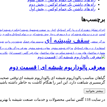
راه های داشتن یک حمام لوکس – بخش دوم
راه های داشتن یک حمام لوکس – بخش اول
برچسب‌ها
اجزای تشکیل دهنده کرکره رول گیتر اتوماتیک
اخبار روز صنعت شیشهپنل شیشه ایجکوزی شیشه ایشر
لمینت
خرید نرده تمام شيشه اي
درباره معرفی دیوار پوش شیشه ای
درب تمام اتوماتیک ویکتوری
دل
سقف شیشه ای
نورگیر سقفی
سیستم نمای خشک
شيشه وين وايت
شیشه
استفاده از درب های اتوماتیک
مزایای شیشه مشجر
معایب شیشه مشجر
معرفي ويژگي هاي درب آل
معماری ساختمان های مدرن با شیشه سکوریت
نمای ساختمان
نمای فین گلس | قسمت اول
نکات مه
معرفی پالوداریوم شیشه ای | قسمت دوم
گیاهان مناسب پالوداریوم شیشه ای پالوداریوم شیشه ای:وقتی صحبت 
گرمسیری شباهت دارد، این امر را هنگام کاشت به خاطر داشته باشید
بیشتر بخوانید
در سایت 118 گلس تمامی محصولات و خدمات صنعت شیشه با بهترین کیفیت و مناسب ترین قیمت توسط بهترین و مجرب ترین تولیدکنندگان و فعالان صنعت شیشه کشور بصورت یکپارجه ارائه می شود.