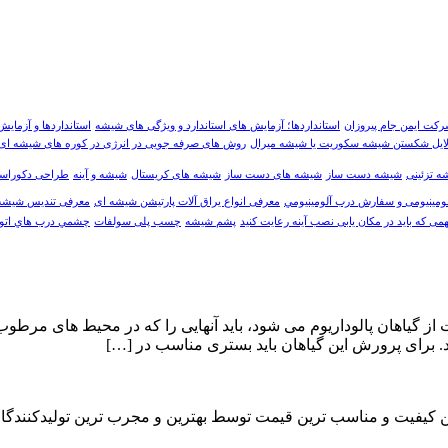
کت ایمن جام پیروزان
استانداردها؛ آزمایش های استاندارد و ویژگی های شیشه
استانداردها و آزمای
ایل شکستن شیشه سکوریت یا شیشه میرال
روش های صرفه جویی در انرژی در کوره های شیشه ای
 تزئینی
شیشه دست ساز
شیشه های دست ساز
شیشه های کریستال
شیشه و آینه
طراحی دکوراسی
ومینیومی و سفارش درب آلومينيومي
معرفی انواع یراق آلات پارتیشن شیشه ای
معرفی تندیس شیشه
می که باید در مکان یابی نصب آینه رعایت کنید
پشم شیشه
چسب پلی سولفات
چشمي درب هاي اتوم
از گیاهان پالوداریوم می شود، باید آنهایی را که در محیط های مرط
. برای پرورش این گیاهان باید بستری مناسب در […]