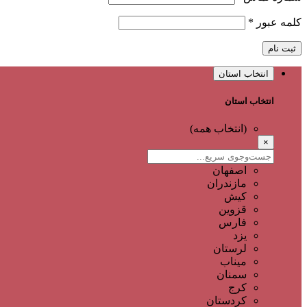
کلمه عبور
*
ثبت نام
انتخاب استان
انتخاب استان
(انتخاب همه)
×
اصفهان
مازندران
کیش
قزوین
فارس
یزد
لرستان
میناب
سمنان
کرج
کردستان