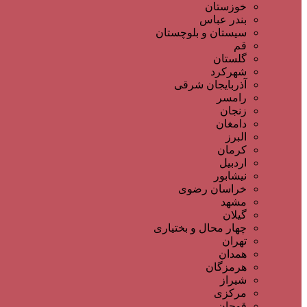
خوزستان
بندر عباس
سیستان و بلوچستان
قم
گلستان
شهرکرد
آذربایجان شرقی
رامسر
زنجان
دامغان
البرز
کرمان
اردبیل
نیشابور
خراسان رضوی
مشهد
گیلان
چهار محال و بختیاری
تهران
همدان
هرمزگان
شیراز
مرکزی
قوچان