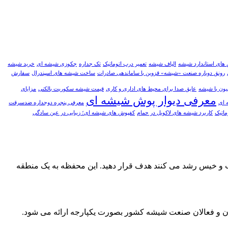
ش های استاندارد شیشه
الیاف شیشه
تعمير درب اتوماتيک
تک جداره
جکوزی شیشه ای
خرید شیشه
رونق دوباره صنعت «شیشه» قزوین با ساماندهی صادرات
ساخت شیشه های اسپندرال
سفارش
ون با شیشه
عایق صدا برای محیط های اداری و کاری
قیمت شیشه سکوریت بالکنی
مزایای
معرفی دیوار پوش شیشه ای
 ای
معرفی پنجره دوجداره ضدسرقت
اتيک
کاربرد شیشه های لاکوبل در حمام
کفپوش های شیشه ای؛ زیبایی در عین سادگی
وب و خیس رشد می کنند هدف قرار دهید. این محفظه به یک منطقه