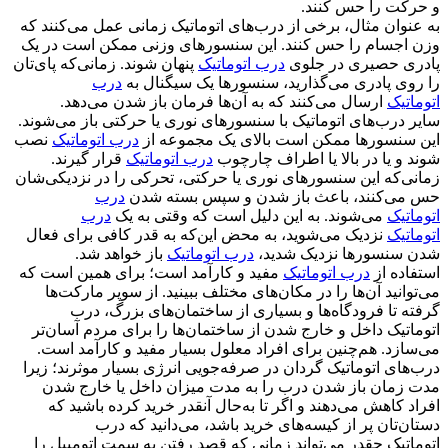
و حرکت را حس کنند.
به عنوان مثال، برخی از درب‌های اتوماتیک زمانی عمل می‌کنند که
وزن اجسام را حس کنند. این سنسورهای وزنی ممکن است در یک
پادری حصیری در جلوی
درب اتوماتیک
پنهان شوند. زمانی‌که پای‌تان
را روی پادری می‌گذارید، سنسورها یک سیگنال به
درب
اتوماتیک
ارسال می‌کنند که به آن‌ها فرمان باز شدن می‌دهد.
سایر درب‌های اتوماتیک با سنسورهای نوری یا حرکتی باز می‌شوند.
این سنسورها ممکن است بالای یک مجموعه از
درب اتوماتیک
نصب
شوند و یا در بالا یا اطراف چارچوب
درب اتوماتیک
قرار گیرند.
زمانی‌که این سنسورهای نوری یا حرکتی، تحرکی را در نزدیکی‌شان
حس می‌کنند، باعث باز شدن و سپس بسته شدن
درب
اتوماتیک
می‌شوند. به این دلیل است که وقتی به یک
درب
اتوماتیک
نزدیک می‌شوید، به محض این‌که به قدر کافی برای فعال
شدن سنسورها نزدیک شدید،
درب اتوماتیک
باز خواهد شد.
استفاده از
درب اتوماتیک
مفید و کارآمد است؛ برای همین است که
می‌توانید آن‌ها را در مکان‌های مختلف ببینید. از سوپر مارکت‌ها
گرفته تا فرودگاه‌ها و بسیاری از ساختمان‌های بزرگ، درب
اتوماتیک داخل و خارج شدن از ساختمان‌ها را برای مردم آسان‌تر
می‌سازد. هم‌چنین برای افراد معلول بسیار مفید و کارآمد است.
درب‌های اتوماتیک گردان در صرفه‌جویی انرژی بسیار موثرند؛ زیرا
مدت زمان باز شدن درب را به مدت میزان داخل یا خارج شدن
افراد کاهش می‌دهند و اگر تا به‌حال آنقدر خرید کرده باشید که
دستان‌تان پر از کیسه‌های خرید باشد، می‌دانید که درب
اتوماتیک چقدر می‌تواند زمانی که قصد رفتن به سمت اتومبیل را