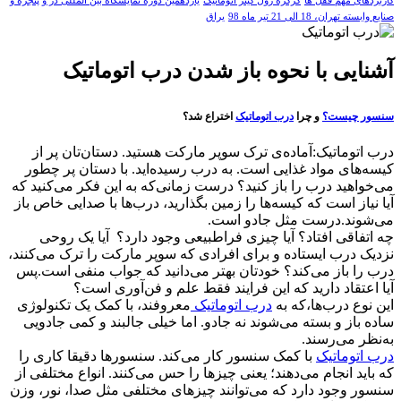
کاربردهای مهم قفل ها
کرکره رول گیتر اتوماتیک
یازدهمین دوره نمایشگاه بین المللی در و پنجره و
صنایع وابسته تهران، 18 الی 21 تیر ماه 98
یراق
آشنایی با نحوه باز شدن درب‌ اتوماتیک
سنسور چیست؟
و چرا
درب اتوماتیک
اختراع شد؟
درب‌ اتوماتیک:آماده‌ی ترک سوپر مارکت هستید. دستان‌تان پر از
کیسه‌های مواد غذایی است. به درب رسیده‌اید. با دستان پر چطور
می‌خواهید درب را باز کنید؟ درست زمانی‌که به این فکر می‌کنید که
آیا نیاز است که کیسه‌ها را زمین بگذارید، درب‌ها با صدایی خاص باز
می‌شوند.درست مثل جادو است.
چه اتفاقی افتاد؟ آیا چیزی فراطبیعی وجود دارد؟ آیا یک روحی
نزدیک درب ایستاده و برای افرادی که سوپر مارکت را ترک می‌کنند،
درب را باز می‌کند؟ خودتان بهتر می‌دانید که جواب منفی است.پس
آیا اعتقاد دارید که این فرایند فقط علم و فن‌آوری است؟
این نوع درب‌ها،‌که به
درب اتوماتیک
معروفند، با کمک یک تکنولوژی
ساده باز و بسته می‌شوند نه جادو. اما خیلی جالبند و کمی جادویی
به‌نظر می‌رسند.
درب اتوماتیک
با کمک سنسور کار می‌کند. سنسورها دقیقا کاری را
که باید انجام می‌دهند؛ یعنی چیزها را حس می‌کنند. انواع مختلفی از
سنسور وجود دارد که می‌توانند چیزهای مختلفی مثل صدا، نور، وزن