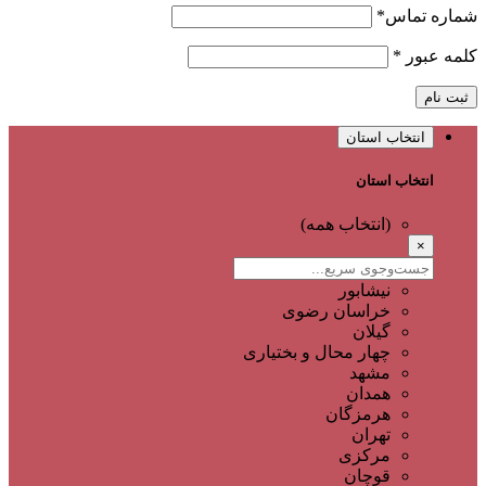
شماره تماس
*
کلمه عبور
*
ثبت نام
انتخاب استان
انتخاب استان
(انتخاب همه)
×
نیشابور
خراسان رضوی
گیلان
چهار محال و بختیاری
مشهد
همدان
هرمزگان
تهران
مرکزی
قوچان