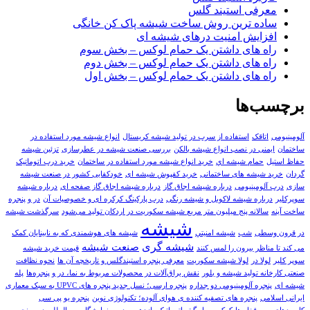
معرفی استیند گلس
ساده ترین روش ساخت شیشه پاک کن خانگی
افزایش امنیت درهای شیشه ای
راه های داشتن یک حمام لوکس – بخش سوم
راه های داشتن یک حمام لوکس – بخش دوم
راه های داشتن یک حمام لوکس – بخش اول
برچسب‌ها
آلومینیومی
اتاقک
استفاده از سرب در تولید شیشه کریستال
انواع شیشه مورد استفاده در
ساختمان
ایمنی در نصب انواع شیشه بالکن
بررسی صنعت شیشه در عطرسازی
تزئین شیشه
حفاظ استیل
حمام شيشه اي
خرید انواع شیشه مورد استفاده در ساختمان
خرید درب اتوماتیک
گردان
خرید شیشه های ساختمانی
خرید کفپوش شیشه ای
خودکفایی کشور در صنعت شیشه
سازی
درب آلومینیومی
درباره شیشه اجاق گاز
درباره شیشه اجاق گاز صفحه ای
درباره شیشه
سوپرکلیر
درباره شیشه لاکوبل و شیشه رنگی
درب پارکینگ کرکره ای و خصوصیات آن
در و پنجره
ساخت آینه
سالانه پنج میلیون متر مربع شیشه سکوریت در اردکان تولید می‌شود
سرگذشت شیشه
شیشه
در قرون وسطی
شب
شيشه امنيتي
شیشه های هوشمندی که به نابینایان کمک
شیشه گری
صنعت شيشه
می کند تا مناظر بیرون را لمس کنند
قیمت خرید شیشه
سوپر کلیر
لولا در
لولا شیشه سکوریت
معرفی پنجره استیندگلس و تاریخچه آن ها
نحوه نظافت
صنعتی کارخانه تولید شیشه و بلور
نقش یراق‌آلات در محصولات مربوط به نما، در و پنجره‌ها
پله
شیشه ای
پنجره آلومینیومی دو جداره
پنجره ارسی؛ نسل جدید پنجره های UPVC به سبک معماری
ایرانی اسلامی
پنجره های تصفیه کننده ی هوای آلوده؛ تکنولوژی نوین
پنجره یو پی سی