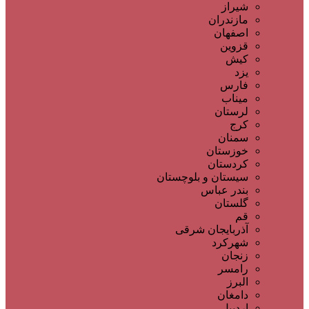
شیراز
مازندران
اصفهان
قزوین
کیش
یزد
فارس
میناب
لرستان
کرج
سمنان
خوزستان
کردستان
سیستان و بلوچستان
بندر عباس
گلستان
قم
آذربایجان شرقی
شهرکرد
زنجان
رامسر
البرز
دامغان
اردبیل