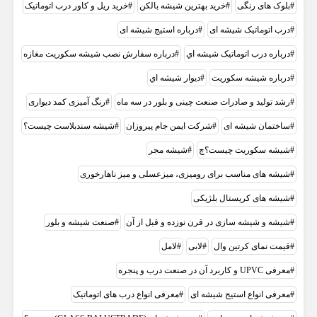
بلوک های رنگی
خريد بهترين شيشه بالکن
خرید ریل و کاور درب اتوماتیک
درب اتوماتیک شیشه ای
درباره استیج شیشه ای
درباره درب اتوماتيک شيشه اي
درباره سفارش نصب شیشه سکوریت مغازه
درباره شیشه سکوریت
ديوار شيشه اي
رشد تولید و صادرات صنعت چینی و بلور در سه ماه
رنگ آمیزی کمد دیواری
ساختمان شیشه ای
شرکت ایمن جام پیروزان
شیشه سندبلاست چیست؟
شیشه سکوریت چیست؟چ
شیشه مجر
شیشه های مناسب برای رومیزی، میزعسلی و میز ناهارخوری
شیشه های کریستال بلژیکی
شیشه و شیشه سازی در قرن نوزده و قبل از آن
صنعت شیشه و بلور
قیمت نمای کرتین وال
لابی
لامل
معرفی UPVC و کاربرد آن در صنعت درب و پنجره
معرفی انواع استیج شیشه ای
معرفی انواع درب های اتوماتیک