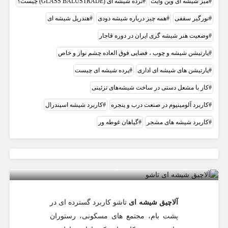
میز شیشه ای وین وایت
نرده شیشه ای (GLASS BALUSTRADE) چیست؟
نورگیر سقفی
همه چیز درباره شیشه دودی
هندریل شیشه‌ ای
وضعيت هنر شيشه گری ايران در دوره قاجار
پارتیشن شیشه و چوب ، فضایی فوق العاده چشم نواز و خاص
پارتیشن های شیشه ای اداری
پرده شیشه ای چيست
کار با مشعل دستی در ساخت شیشه‌های تزئینی
کاربرد آلومینیوم در صنعت درب و پنجره
کاربرد شيشه اسپندرال
کاربرد شیشه های مشجر
گیاهان غوطه ور
آلاچیق شیشه ای تاشو
آلاچیق شیشه ای
تاشو کاربرد گسترده ای در
پشت بام، مجتمع های مسکونی، رستوران