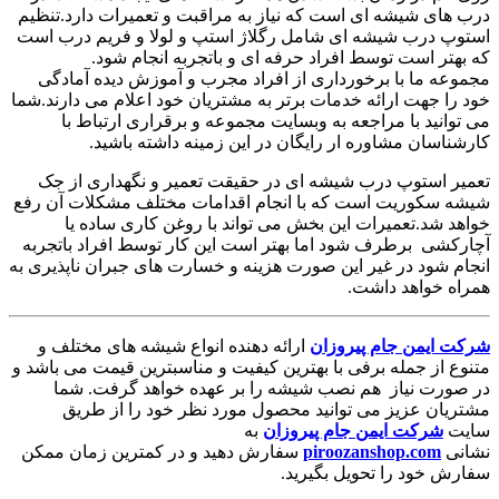
درب های شیشه ای است که نیاز به مراقبت و تعمیرات دارد.تنظیم
استوپ درب شیشه ای شامل رگلاژ استپ و لولا و فریم درب است
که بهتر است توسط افراد حرفه ای و باتجربه انجام شود.
مجموعه ما با برخورداری از افراد مجرب و آموزش دیده آمادگی
خود را جهت ارائه خدمات برتر به مشتریان خود اعلام می دارند.شما
می توانید با مراجعه به وبسایت مجموعه و برقراری ارتباط با
کارشناسان مشاوره ار رایگان در این زمینه داشته باشید.
تعمیر استوپ درب شیشه ای در حقیقت تعمیر و نگهداری از جک
شیشه سکوریت است که با انجام اقدامات مختلف مشکلات آن رفع
خواهد شد.تعمیرات این بخش می تواند با روغن کاری ساده یا
آچارکشی برطرف شود اما بهتر است این کار توسط افراد باتجربه
انجام شود در غیر این صورت هزینه و خسارت های جبران ناپذیری به
همراه خواهد داشت.
شرکت ایمن جام پیروزان
ارائه دهنده انواع شیشه های مختلف و
متنوع از جمله برفی با بهترین کیفیت و مناسبترین قیمت می باشد و
در صورت نیاز هم نصب شیشه را بر عهده خواهد گرفت. شما
مشتریان عزیز می توانید محصول مورد نظر خود را از طریق
سایت
شرکت ایمن جام پیروزان
به
نشانی
piroozanshop.com
سفارش دهید و در کمترین زمان ممکن
سفارش خود را تحویل بگیرید.