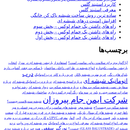
کاربرد استیند گلس
معرفی استیند گلس
ساده ترین روش ساخت شیشه پاک کن خانگی
افزایش امنیت درهای شیشه ای
راه های داشتن یک حمام لوکس – بخش سوم
راه های داشتن یک حمام لوکس – بخش دوم
راه های داشتن یک حمام لوکس – بخش اول
برچسب‌ها
آیا آکواریوم برای سلامت روانی مناسب است؟
استفاده از پارتیشن شیشه ای در منزل
انتخاب
پارتیشن مناسب تکجداره
انواع شیشه در طراحی داخلی ساختمان
با سکوریت چقدر آشنایی دارید
درب
بلوک های رنگی
خريد بهترين شيشه بالکن
خرید ریل و کاور درب اتوماتیک
اتوماتیک شیشه ای
درباره استیج شیشه ای
درباره درب اتوماتيک شيشه اي
درباره
سفارش نصب شیشه سکوریت مغازه
درباره شیشه سکوریت
ديوار شيشه اي
رشد تولید و
صادرات صنعت چینی و بلور در سه ماه
رنگ آمیزی کمد دیواری
ساختمان شیشه ای
شرکت ایمن جام پیروزان
شیشه سندبلاست چیست؟
شیشه سکوریت چیست؟چ
شیشه مجر
شیشه های مناسب برای رومیزی، میزعسلی و میز
ناهارخوری
شیشه های کریستال بلژیکی
شیشه و شیشه سازی در قرن نوزده و قبل از آن
صنعت
شیشه و بلور
قیمت نمای کرتین وال
لابی
لامل
معرفی UPVC و کاربرد آن در صنعت درب و پنجره
معرفی انواع استیج شیشه ای
معرفی انواع درب های اتوماتیک
میز شیشه ای وین وایت
نرده
نورگیر سقفی
شیشه ای (GLASS BALUSTRADE) چیست؟
همه چیز درباره شیشه دودی