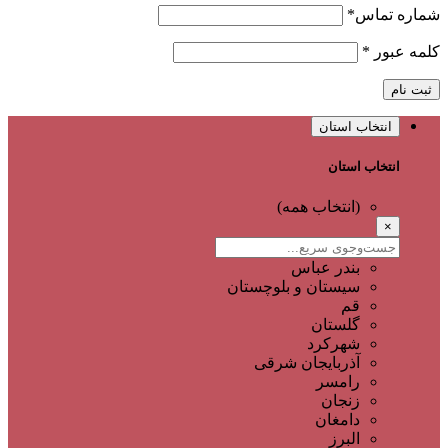
شماره تماس
*
کلمه عبور
*
ثبت نام
انتخاب استان
انتخاب استان
(انتخاب همه)
×
بندر عباس
سیستان و بلوچستان
قم
گلستان
شهرکرد
آذربایجان شرقی
رامسر
زنجان
دامغان
البرز