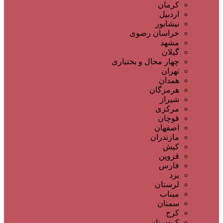
کرمان
اردبیل
نیشابور
خراسان رضوی
مشهد
گیلان
چهار محال و بختیاری
تهران
همدان
هرمزگان
شیراز
مرکزی
قوچان
اصفهان
مازندران
کیش
قزوین
فارس
یزد
لرستان
میناب
سمنان
کرج
کردستان