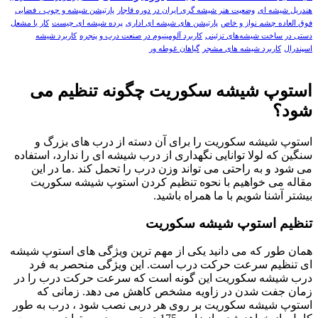
هندریل شیشه‌ ای
وضعيت هنر شيشه گری ايران در دوره قاجار
پارتیشن شیشه و چوب ، فضایی
فوق العاده چشم نواز و خاص
پارتیشن های شیشه ای اداری
پرده شیشه ای چيست
کار با مشعل
دستی در ساخت شیشه‌های تزئینی
کاربرد آلومینیوم در صنعت درب و پنجره
کاربرد شيشه
اسپندرال
کاربرد شیشه های مشجر
گیاهان غوطه ور
استوپ شیشه سکوریت چگونه تنظیم می
شود؟
استوپ شیشه سکوریت را برای آن دسته از درب های بزرگ و
سنگین که لولا توانایی نگهداری از درب شیشه ای را ندارد، استفاده
می شود و به راحتی می تواند وزن درب را تحمل کند .ما در این
مقاله می خواهیم با نحوه تنظیم کردن استوپ شیشه سکوریت
بیشتر آشنا شویم با ما همراه باشید.
تنظیم استوپ شیشه سکوریت
همان طور که می دانید یکی از مهم ترین ویژگی های استوپ شیشه
ای تنظیم سرعت حرکت درب است. این ویژگی منحصر به فرد
درب شیشه سکوریت این گونه است که سرعت حرکت درب را در
زمان جفت شدن در زاویه مشخص کاهش می دهد. زمانی که
استوپ شیشه سکوریت بر روی هر دربی نصب شود ، درب به طور