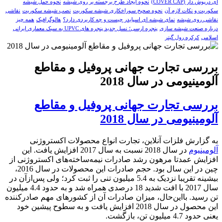
ای درپوش دار (COVER CAP)
نحوه ایجاد طرح برجسته بر روی شیشه
نحوه حمل شیشه
سکوریت و نکات لازم آن
نحوه صحیح سوراخکاری شیشه سکوریت
نصب شیشه سکوریت
نقاشی
نقاشی روی شیشه
نمای شیشه ای اسپایدر چیست و چه کاربردی دارد؟
هالوگرافیک
همه چیز
درباره صنعت شیشه سازی
پنجره ارسی؛ نسل جدید پنجره های UPVC به سبک معماری ایرانی
اسلامی
کرکره رول گیتر
بررسی تجارت جهانی پروفیل و مقاطع
آلومینیومی در سال 2018
بررسی تجارت جهانی پروفیل و مقاطع
آلومینیومی در سال 2018
به گزارش فلزات آنلاین، تجارت انواع محصولات اکستروژنی
آلومینیوم
در سال 2018 نسبت به سال 2017 افزایش یافت. این
افزایش عمدتا مرهون رشد صادرات نیمه‌ساخته‌های اکستروژنی از
چین در این سال بود. حجم صادرات این محصولات در سال 2016،
بیشینه تقریبا نزدیک به 5.4 میلیون تنی را ثبت کرد؛ ولی پس‌ازآن در
سال 2017 با افت شدید 18 درصدی همراه شد و به حدود 4.4 میلیون
تن رسید. بااین‌حال، میزان صادرات آن از کشورهای مهم صادرکننده
این محصول در سال 2018 افزایش یافت و به سطوح پیشین خود
یعنی حدود 4.7 میلیون تن، بازگشت.