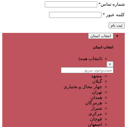
شماره تماس
*
کلمه عبور
*
ثبت نام
انتخاب استان
انتخاب استان
(انتخاب همه)
×
مشهد
گیلان
چهار محال و بختیاری
تهران
همدان
هرمزگان
شیراز
مرکزی
قوچان
اصفهان