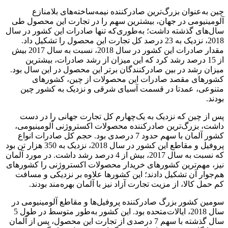
چین به‌عنوان بزرگ‌ترین صادرکننده نیمه‌ساخته‌های بلامنازع
آلومینیومی در جهان، بیشترین سهم را در تجارت این محصول طی
سال‌های گذشته داشت؛ به‌طوری‌که تنها صادرات این کشور در سال
2018، نزدیک به 23 درصد کل تجارت این محصول را تشکیل داد.
مقدار صادرات این کشور در سال 2018، نسبت به سال 2017 بیش
از 15 درصد رشد کرد که این میزان از رشد صادرات، بیشترین
میزان رشد در بین صادرکنندگان برتر این محصول در این سال بود.
کشورهای مقصد صادرات این محصولات از چین، کشورهای
متنوعی، عمدتا در قسمت آسیای شرقی و نزدیک به کشور چین
بودند.
پس از چین که نزدیک به یک‌چهارم کل تجارت جهانی را در دست
داشت، بزرگ‌ترین صادرکننده محصولات اکستروژنی آلومینیومی،
کشور آلمان با سهم حدود 7 درصدی بود. حجم کل صادرات انواع
پروفیل و مقاطع این کشور در سال 2018، نزدیک به 350 هزار تن بود
که نسبت به سال 2017، بیش از 4 درصد رشد داشت. در مورد آلمان
نیز، مهم‌ترین کشورهای خریدار محصولات اکستروژنی را کشورهای
هم‌جوار آن تشکیل دادند؛ این کشورها علاوه بر نزدیکی و مسافت
کم حمل کالا، از مزیت تجارت آزاد نیز با آلمان بهره‌مند بودند.
سومین کشور بزرگ صادرکننده پروفیل‌ها و مقاطع آلومینیومی در
سال 2018، ایالات‌متحده بود. این کشور به‌طور متوسط در طول 5
سال گذشته با سهم 7 درصدی از تجارت این محصول، پس از آلمان