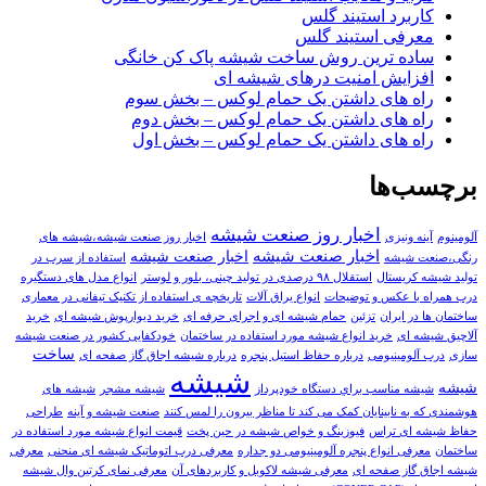
کاربرد استیند گلس
معرفی استیند گلس
ساده ترین روش ساخت شیشه پاک کن خانگی
افزایش امنیت درهای شیشه ای
راه های داشتن یک حمام لوکس – بخش سوم
راه های داشتن یک حمام لوکس – بخش دوم
راه های داشتن یک حمام لوکس – بخش اول
برچسب‌ها
اخبار روز صنعت شیشه
آلومینوم
آینه ونیزی
اخبار روز صنعت شیشه،شیشه های
اخبار صنعت شيشه
اخبار صنعت شیشه
رنگی،صنعت شیشه
استفاده از سرب در
تولید شیشه کریستال
استقلال ۹۸ درصدی در تولید چینی، بلور و لوستر
انواع مدل های دستگیره
درب همراه با عکس و توضیحات
انواع یراق آلات
تاریخچه ی استفاده از تکنیک تیفانی در معماری
ساختمان ها در ایران
تزئین
حمام شیشه ای و اجرای حرفه ای
خريد دیوارپوش شیشه ای
خرید
آلاچیق شیشه ای
خرید انواع شیشه مورد استفاده در ساختمان
خودکفایی کشور در صنعت شیشه
ساخت
سازی
درب آلومینیومی
درباره حفاظ استیل پنجره
درباره شیشه اجاق گاز صفحه ای
شیشه
شیشه
شيشه مناسب براي دستگاه خودپرداز
شیشه مشجر
شیشه های
هوشمندی که به نابینایان کمک می کند تا مناظر بیرون را لمس کنند
صنعت شیشه و آینه
طراحی
حفاظ شیشه ای تراس
فیوزینگ و خواص شیشه در حین پخت
قیمت انواع شیشه مورد استفاده در
ساختمان
معرفی انواع پنجره آلومینیومی دو جداره
معرفی درب اتوماتیک شیشه ای منحنی
معرفی
شیشه اجاق گاز صفحه ای
معرفی شیشه لاکوبل و کاربردهای آن
معرفی نمای کرتین وال شیشه