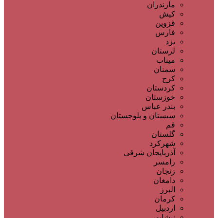
مازندران
کیش
قزوین
فارس
یزد
لرستان
میناب
سمنان
کرج
کردستان
خوزستان
بندر عباس
سیستان و بلوچستان
قم
گلستان
شهرکرد
آذربایجان شرقی
رامسر
زنجان
دامغان
البرز
کرمان
اردبیل
نیشابور