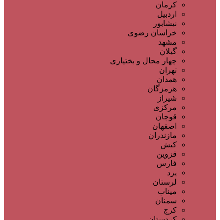
کرمان
اردبیل
نیشابور
خراسان رضوی
مشهد
گیلان
چهار محال و بختیاری
تهران
همدان
هرمزگان
شیراز
مرکزی
قوچان
اصفهان
مازندران
کیش
قزوین
فارس
یزد
لرستان
میناب
سمنان
کرج
کردستان