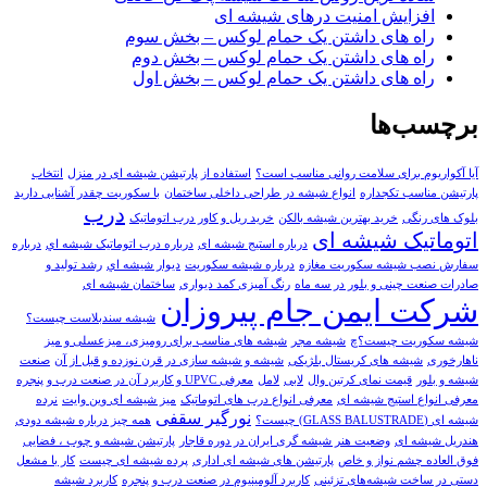
افزایش امنیت درهای شیشه ای
راه های داشتن یک حمام لوکس – بخش سوم
راه های داشتن یک حمام لوکس – بخش دوم
راه های داشتن یک حمام لوکس – بخش اول
برچسب‌ها
آیا آکواریوم برای سلامت روانی مناسب است؟
استفاده از پارتیشن شیشه ای در منزل
انتخاب
پارتیشن مناسب تکجداره
انواع شیشه در طراحی داخلی ساختمان
با سکوریت چقدر آشنایی دارید
درب
بلوک های رنگی
خريد بهترين شيشه بالکن
خرید ریل و کاور درب اتوماتیک
اتوماتیک شیشه ای
درباره استیج شیشه ای
درباره درب اتوماتيک شيشه اي
درباره
سفارش نصب شیشه سکوریت مغازه
درباره شیشه سکوریت
ديوار شيشه اي
رشد تولید و
صادرات صنعت چینی و بلور در سه ماه
رنگ آمیزی کمد دیواری
ساختمان شیشه ای
شرکت ایمن جام پیروزان
شیشه سندبلاست چیست؟
شیشه سکوریت چیست؟چ
شیشه مجر
شیشه های مناسب برای رومیزی، میزعسلی و میز
ناهارخوری
شیشه های کریستال بلژیکی
شیشه و شیشه سازی در قرن نوزده و قبل از آن
صنعت
شیشه و بلور
قیمت نمای کرتین وال
لابی
لامل
معرفی UPVC و کاربرد آن در صنعت درب و پنجره
معرفی انواع استیج شیشه ای
معرفی انواع درب های اتوماتیک
میز شیشه ای وین وایت
نرده
نورگیر سقفی
شیشه ای (GLASS BALUSTRADE) چیست؟
همه چیز درباره شیشه دودی
هندریل شیشه‌ ای
وضعيت هنر شيشه گری ايران در دوره قاجار
پارتیشن شیشه و چوب ، فضایی
فوق العاده چشم نواز و خاص
پارتیشن های شیشه ای اداری
پرده شیشه ای چيست
کار با مشعل
دستی در ساخت شیشه‌های تزئینی
کاربرد آلومینیوم در صنعت درب و پنجره
کاربرد شيشه