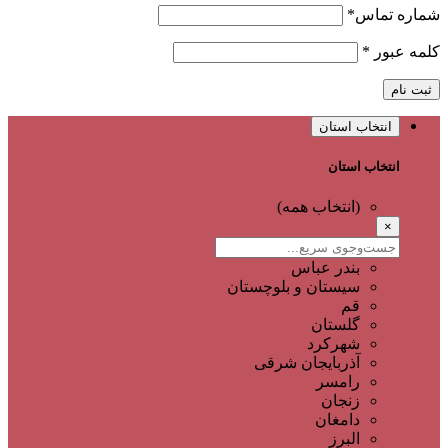
شماره تماس
*
کلمه عبور
*
ثبت نام
انتخاب استان
انتخاب استان
(انتخاب همه)
×
بندر عباس
سیستان و بلوچستان
قم
گلستان
شهرکرد
آذربایجان شرقی
رامسر
زنجان
دامغان
البرز