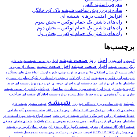
معرفی استیند گلس
ساده ترین روش ساخت شیشه پاک کن خانگی
افزایش امنیت درهای شیشه ای
راه های داشتن یک حمام لوکس – بخش سوم
راه های داشتن یک حمام لوکس – بخش دوم
راه های داشتن یک حمام لوکس – بخش اول
برچسب‌ها
اخبار روز صنعت شیشه
آلومینوم
آینه ونیزی
اخبار روز صنعت شیشه،شیشه های
اخبار صنعت شيشه
اخبار صنعت شیشه
رنگی،صنعت شیشه
استفاده از سرب در
تولید شیشه کریستال
استقلال ۹۸ درصدی در تولید چینی، بلور و لوستر
انواع مدل های دستگیره
درب همراه با عکس و توضیحات
انواع یراق آلات
تاریخچه ی استفاده از تکنیک تیفانی در معماری
ساختمان ها در ایران
تزئین
حمام شیشه ای و اجرای حرفه ای
خريد دیوارپوش شیشه ای
خرید
آلاچیق شیشه ای
خرید انواع شیشه مورد استفاده در ساختمان
خودکفایی کشور در صنعت شیشه
ساخت
سازی
درب آلومینیومی
درباره حفاظ استیل پنجره
درباره شیشه اجاق گاز صفحه ای
شیشه
شیشه
شيشه مناسب براي دستگاه خودپرداز
شیشه مشجر
شیشه های
هوشمندی که به نابینایان کمک می کند تا مناظر بیرون را لمس کنند
صنعت شیشه و آینه
طراحی
حفاظ شیشه ای تراس
فیوزینگ و خواص شیشه در حین پخت
قیمت انواع شیشه مورد استفاده در
ساختمان
معرفی انواع پنجره آلومینیومی دو جداره
معرفی درب اتوماتیک شیشه ای منحنی
معرفی
شیشه اجاق گاز صفحه ای
معرفی شیشه لاکوبل و کاربردهای آن
معرفی نمای کرتین وال شیشه
ای درپوش دار (COVER CAP)
نحوه ایجاد طرح برجسته بر روی شیشه
نحوه حمل شیشه