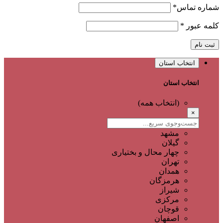
شماره تماس
*
کلمه عبور
*
ثبت نام
انتخاب استان
انتخاب استان
(انتخاب همه)
×
مشهد
گیلان
چهار محال و بختیاری
تهران
همدان
هرمزگان
شیراز
مرکزی
قوچان
اصفهان