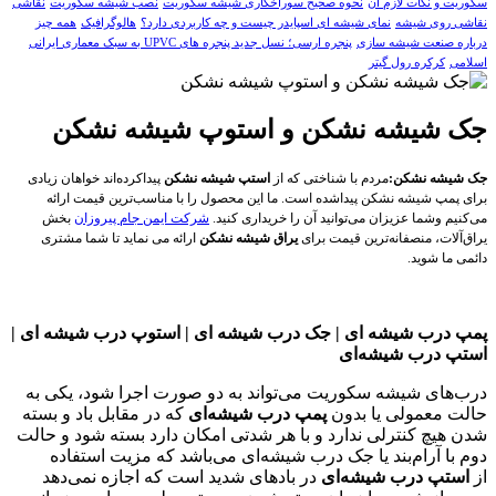
سکوریت و نکات لازم آن
نحوه صحیح سوراخکاری شیشه سکوریت
نصب شیشه سکوریت
نقاشی
نقاشی روی شیشه
نمای شیشه ای اسپایدر چیست و چه کاربردی دارد؟
هالوگرافیک
همه چیز
درباره صنعت شیشه سازی
پنجره ارسی؛ نسل جدید پنجره های UPVC به سبک معماری ایرانی
اسلامی
کرکره رول گیتر
جک شیشه نشکن و استوپ شیشه نشکن
جک شیشه نشکن:
مردم با شناختی که از
استپ شیشه نشکن
پیداکرده‌اند خواهان زیادی
برای پمپ شیشه نشکن پیداشده است. ما این محصول را با مناسب‌ترین قیمت ارائه
می‌کنیم وشما عزیزان می‌توانید آن را خریداری کنید.
شرکت ایمن جام پیروزان
بخش
یراق‌آلات، منصفانه‌ترین قیمت برای
یراق شیشه نشکن
ارائه می نماید تا شما مشتری
دائمی ما شوید.
پمپ درب شیشه ای | جک درب شیشه ای | استوپ درب شیشه ای |
استپ درب شیشه‌ای
درب‌های شیشه سکوریت می‌تواند به دو صورت اجرا شود، یکی به
حالت معمولی یا بدون
پمپ درب شیشه‌ای
که در مقابل باد و بسته
شدن هیچ کنترلی ندارد و با هر شدتی امکان دارد بسته شود و حالت
دوم با آرام‌بند یا جک درب شیشه‌ای می‌باشد که مزیت استفاده
از
استپ درب شیشه‌ای
در بادهای شدید است که اجازه نمی‌دهد