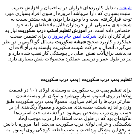
شیشه
به دلیل کاربردهای فراوان در ساختمان و افزایش ضریب
امنیت بسیاری که دارا می‌باشد امروزه از سوی افراد بسیاری مورد
توجه قرارگرفته است و با وجود دارا بودن هزینه بیشتر نسبت به
شیشه‌های معمولی بازار خریداران قابل‌ ملاحظه‌ای را به خود
اختصاص داده است. در
آموزش تنظیم استپ درب سکوریت
نیاز به
افراد کاردان دارد.
شرکت ایمن جام پیروزان
برای تضمین صحت
عملکرد و کاربرد صحیح
شیشه سکوریت
مسائل گوناگونی را در نظر
می‌گیرد. اتصال و حرکت شیشه سکوریت وابسته به یراق‌آلات آن
می‌باشد. یراق‌آلات نقش اصلی در پیوستگی کار نصب شده دارد و
نیز در طول عمر و درستی عملکرد محصولات نقش بسیاری دارد.
تنظیم پمپ درب سکوریت | پمپ درب سکوریت
برای تنظیم پمپ درب سکوریت به‌وسیله‌ی لولای ۱۰۱ در قسمت
لولاها بر روی استوپ سوار می‌شود و امکان باز و بسته شدن
آسان‌تر درب‌ها را فراهم می‌آورد. معمولاً پمپ درب سکوریت طبق
وزن و اندازه شیشه طبقه‌بندی می‌شوند و معمولاً رنگ‌بندی آن بر
حسب وزن درب مشخص می‌شود. درگذشته ساخت استوپ‌ها
به‌گونه‌ای بود که در طول مدت استفاده از درب موجب ایجاد
شکستگی و خرابی لولای درب سکوریت می‌شد. اما امروزه با دانش
به رفع این مشکل پرداختند، با نصب قطعه کوچکی روی استوپ به