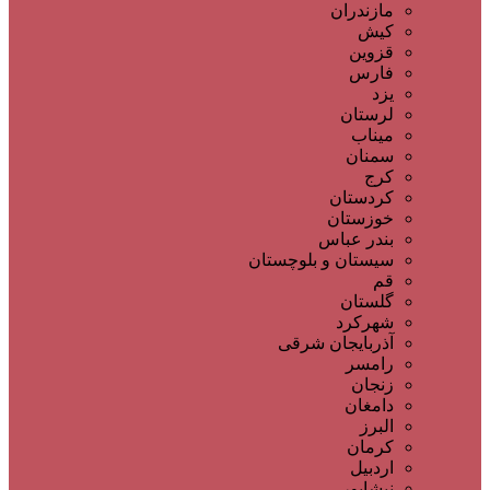
مازندران
کیش
قزوین
فارس
یزد
لرستان
میناب
سمنان
کرج
کردستان
خوزستان
بندر عباس
سیستان و بلوچستان
قم
گلستان
شهرکرد
آذربایجان شرقی
رامسر
زنجان
دامغان
البرز
کرمان
اردبیل
نیشابور