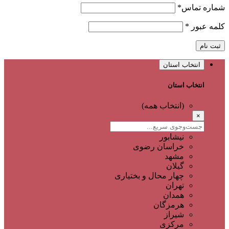
شماره تماس
*
کلمه عبور
*
ثبت نام
انتخاب استان
انتخاب استان
(انتخاب همه)
×
نیشابور
خراسان رضوی
مشهد
گیلان
چهار محال و بختیاری
تهران
همدان
هرمزگان
شیراز
مرکزی