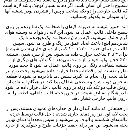
سطوح داخلی آن آسان باشد. اگر دهانه بسیار کوچک باشد لازم است
که قالب خارجی را دو تکه ساخت و پس از فشردن پودر شیشه آنها
را با سیمان به یکدیگر چسبانید
.
ابتدا خمیر شیشه به صورت لایه‌ای با ضخامت یک شانزدهم بر روی
سطح داخلی قالب اعمال می‌شود. این لایه در هوا یا به وسیله هوای
گرم خشک می‌شود، لایه دوم (به ضخامت یک هیجدهم تا یک
شانزدهم اینچ) باعث ایجاد عمق در رنگ و طرح می‌شود. سپس
قالب در دمای حدود ۱۳۰۰ (۱۰۰ کمتر از دمای جاری شدن شیشه)
برای ۳ تا ۴ ساعت حرارت داده می‌شود. پس از سرد شدن، شیشه
۳۰٪ حجم اولیه خود را از دست می‌دهد. آنگاه لایه‌های دیگری از
شیشه شفاف یا رنگی بر روی قالب اعمال می‌شود تا حجم مورد
نظر به دست آید و قطعه مجدداً حرارت داده می‌شود. پخت دوم نیز
مانند پخت اول انجام می‌گیرد. سپس دما بالا برده می‌شود تا قطعه
به خوبی ذوب شود و سطحی شفاف پیدا کند. در هنگام استفاده از
روش قالب دو تکه یک وزنه بر روی قالب داخلی قرار داده می‌شود
تا در هنگام انقباض شیشه در حین پخت، قالب داخلی، قطعه را به
درون قالب خارجی فشار دهد
.
در قطعاتی که مانند گلدان دارای جداره‌های عمودی هستند، پس از
پخت لایه اول در زیر دمای جاری شدن، داخل قالب توسط خرده
قالب‌های شکسته و الیاف پر می‌شود و سپس مجددا تا دمای نهایی
پخته می‌شود. این امر برای حفظ جزئیات طرح و جلوگیری از جاری