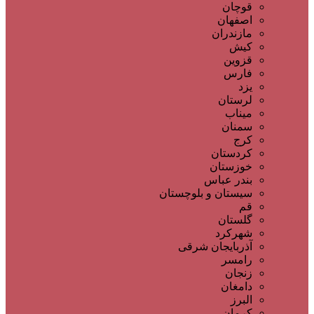
قوچان
اصفهان
مازندران
کیش
قزوین
فارس
یزد
لرستان
میناب
سمنان
کرج
کردستان
خوزستان
بندر عباس
سیستان و بلوچستان
قم
گلستان
شهرکرد
آذربایجان شرقی
رامسر
زنجان
دامغان
البرز
کرمان