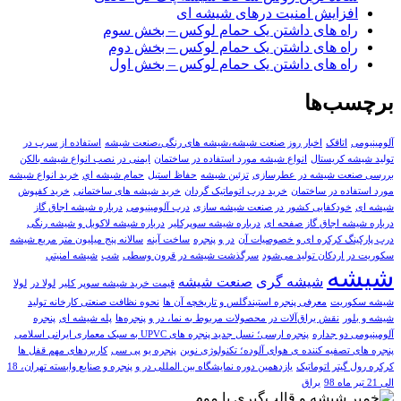
افزایش امنیت درهای شیشه ای
راه های داشتن یک حمام لوکس – بخش سوم
راه های داشتن یک حمام لوکس – بخش دوم
راه های داشتن یک حمام لوکس – بخش اول
برچسب‌ها
آلومینیومی
اتاقک
اخبار روز صنعت شیشه،شیشه های رنگی،صنعت شیشه
استفاده از سرب در
تولید شیشه کریستال
انواع شیشه مورد استفاده در ساختمان
ایمنی در نصب انواع شیشه بالکن
بررسی صنعت شیشه در عطرسازی
تزئین شیشه
حفاظ استیل
حمام شيشه اي
خرید انواع شیشه
مورد استفاده در ساختمان
خرید درب اتوماتیک گردان
خرید شیشه های ساختمانی
خرید کفپوش
شیشه ای
خودکفایی کشور در صنعت شیشه سازی
درب آلومینیومی
درباره شیشه اجاق گاز
درباره شیشه اجاق گاز صفحه ای
درباره شیشه سوپرکلیر
درباره شیشه لاکوبل و شیشه رنگی
درب پارکینگ کرکره ای و خصوصیات آن
در و پنجره
ساخت آینه
سالانه پنج میلیون متر مربع شیشه
سکوریت در اردکان تولید می‌شود
سرگذشت شیشه در قرون وسطی
شب
شيشه امنيتي
شیشه
شیشه گری
صنعت شيشه
قیمت خرید شیشه سوپر کلیر
لولا در
لولا
شیشه سکوریت
معرفی پنجره استیندگلس و تاریخچه آن ها
نحوه نظافت صنعتی کارخانه تولید
شیشه و بلور
نقش یراق‌آلات در محصولات مربوط به نما، در و پنجره‌ها
پله شیشه ای
پنجره
آلومینیومی دو جداره
پنجره ارسی؛ نسل جدید پنجره های UPVC به سبک معماری ایرانی اسلامی
پنجره های تصفیه کننده ی هوای آلوده؛ تکنولوژی نوین
پنجره یو پی سی
کاربردهای مهم قفل ها
کرکره رول گیتر اتوماتیک
یازدهمین دوره نمایشگاه بین المللی در و پنجره و صنایع وابسته تهران، 18
الی 21 تیر ماه 98
یراق