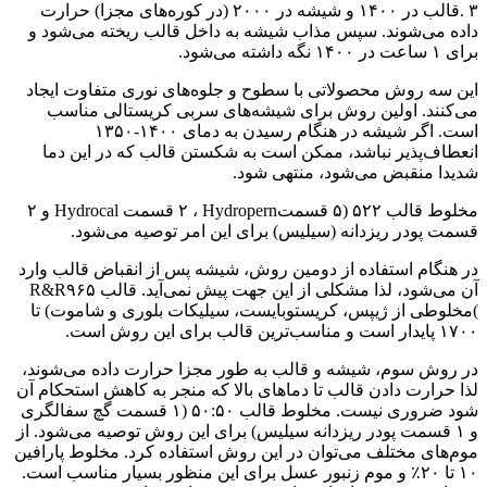
۳
.
قالب در ۱۴۰۰ و شیشه در ۲۰۰۰ (در کوره‌های مجزا) حرارت
داده می‌شوند. سپس مذاب شیشه به داخل قالب ریخته می‌شود و
برای ۱ ساعت در ۱۴۰۰ نگه داشته می‌شود
.
این سه روش محصولاتی با سطوح و جلوه‌های نوری متفاوت ایجاد
می‌کنند. اولین روش برای شیشه‌های سربی کریستالی مناسب
است. اگر شیشه در هنگام رسیدن به دمای ۱۴۰۰-۱۳۵۰
انعطاف‌پذیر نباشد، ممکن است به شکستن قالب که در این دما
شدیدا منقبض می‌شود، منتهی شود
.
مخلوط قالب ۵۲۲ (۵ قسمت
Hydropern
، ۲ قسمت
Hydrocal
و ۲
قسمت پودر ریزدانه (سیلیس) برای این امر توصیه می‌شود
.
در هنگام استفاده از دومین روش، شیشه پس از انقباض قالب وارد
آن می‌شود، لذا مشکلی از این جهت پیش نمی‌آید. قالب ۹۶۵
R&R
(
مخلوطی از ژیپس، کریستوبایست، سیلیکات بلوری و شاموت) تا
۱۷۰۰ پایدار است و مناسب‌ترین قالب برای این روش است
.
در روش سوم، شیشه و قالب به طور مجزا حرارت داده می‌شوند،
لذا حرارت دادن قالب تا دماهای بالا که منجر به کاهش استحکام آن
شود ضروری نیست. مخلوط قالب ۵۰:۵۰ (۱ قسمت گچ سفالگری
و ۱ قسمت پودر ریزدانه سیلیس) برای این روش توصیه می‌شود. از
موم‌های مختلف می‌توان در این روش استفاده کرد. مخلوط پارافین
۱۰ تا ۲۰٪ و موم زنبور عسل برای این منظور بسیار مناسب است.