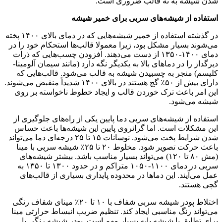
شدن شیشه به ته قالب ضروری است
.
استفاده از شیشه‌های سربی برای خمیر شیشه
در گذشته استفاده از خمیر شیشه‌هایی که در دمای بالای ۱۴۰۰ پخته
می‌شوند بسیار مشکل بود، زیرا معمولا قالب‌ها استحکام خود را در
دمای ۱۴۰۰-۱۳۵۰ از دست می‌دهند. افزودن چسب‌هایی که ذرات
دیرگداز را در دماهای بالا به یکدیگر نگه دارد (مانند سیمان آلومینا-
کلیسم) منجر به چسبیدن شیشه به قالب می‌شود. قالب‌هایی که
دارای بیش از ۵۰٪ گچ هستند در بالای ۱۴۰۰ شدیداً منقبض می‌شوند.
این امر باعث ترک خوردن قالب و ایجاد خطوط ناخواسته بر روی
شیشه می‌‌شود
.
استفاده از شیشه‌های سربی دما پایین یکی از راه‌های جلوگیری از
این مشکلات است. اما گرانروی پایین این شیشه‌ها باعث حساس
شدن شرایط پخت می‌شود. نوسانات ۱۵ تا ۲۵ درجه‌ای دما می‌تواند
باعث حرکت تصویر شود. مخلوط ۲۰ تا ۲۵٪ شیشه سربی با مینا
(مش ۸۰ تا ۱۲۰) می‌تواند بسیار مناسب باشد. بیشتر شیشه‌های
سربی در دمای ۱۱۰۰-۱۰۵۰ متراکم و در حدود ۱۳۰۰ تا ۱۳۵۰ به
عمل می‌آیند. این دماها در محدوده پایداری بسیاری از قالب‌های
گچی هستند
.
اختلاط پودر شیشه سربی شفاف با ۱۰ تا ۲۰٪ مینای شفاف رنگی
می‌تواند رنگ مناسبی ایجاد کند. تنظیم ضریب انبساط حرارتی مینا
برای تطابق با شیشه پایه بسیار مهم است. پودر شیشه رنگی با