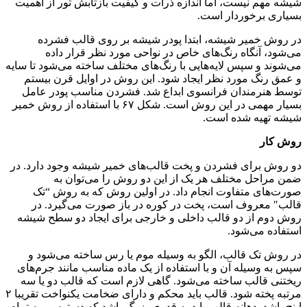
شیشه مهم نیست، اما اندازه ذرات و کیفیت بازتابش تور از اهمیت
بسیاری برخوردار است
.
در روش خمیر شیشه، ابتدا پودر شیشه بر روی قالب فشرده
می‌شود، آنگاه رنگ‌های خاص در نواحی مورد نظر قرار داده
می‌شوند و سپس لایه‌هایی با رنگ‌های مختلف ساخته می‌شود تا سایه
و عمق رنگ مورد نظر ایجاد شود. این روش در اوایل قرن بیستم
توسط هنرمندان فرانسوی ابداع شد. فشردن مناسب پودر عامل
بسیار مهمی در این روش است. شکل ۶۷ با استفاده از روش خمیر
شیشه تهیه شده است
.
روش کار
دو روش برای فشردن و پخت قالب‌های خمیر شیشه وجود دارد. در
ضمن مراحل مختلف هر یک از این دو روش را می‌توان به
صورت‌های متفاوت انجام داد. در اولین روش که به روش “تک
قالب″ معروف است، پخت در کوره در باز صورت می‌گیرد. در
روش دوم از دو قالب داخلی و خارجی برای ایجاد دو سطح شیشه
استفاده می‌شود
.
در روش تک قالب، الگو به وسیله موم یا رس ساخته می‌شود و
سپس به وسیله آن و با استفاده از یک ماده مناسب مانند جرم‌های
ریختنی قالب ساخته می‌شود. گاهی لازم است که قالب دو یا سه
مرتبه پخته شود. قالب باید محکم و دارای ضخامت یکنواخت تقریبا ۲
اینچ باشد. دهانه قالب باید به قدری بزرگ باشد که دسترسی به تمام