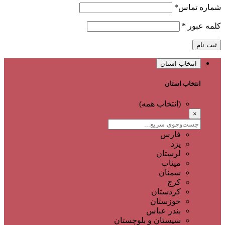
شماره تماس
*
کلمه عبور
*
ثبت نام
انتخاب استان
انتخاب استان
(انتخاب همه)
×
فارس
یزد
لرستان
میناب
سمنان
کرج
کردستان
خوزستان
بندر عباس
سیستان و بلوچستان