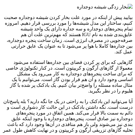
بیایید پیش از اینکه در مورد علت بخار کردن شیشه دوجداره صحبت
کنیم، ساختار این مدل شیشه‌ها را مورد بررسی قرار دهیم. امروزه
تمام پنجره‌های دوجداره و سه جداره دارای یک واحد شیشه
عایق‌بندی شده به نام IGU هستند که مهم‌ترین علت آن هم
صرفه‌جویی در مصرف انرژی است. زمان ساخت پنجره دوجداره،
بین جداره‌ها کاملا با هوا پر می‌شود تا به عنوان یک عایق حرارتی
عمل کند.
گازهایی که برای پر کردن فضای بین جداره‌ها استفاده می‌شود
معمولا از گازهای آرگون و کریپتون است. در کنار تکنولوژی خاصی
که برای ساخت پنجره‌های دوجداره به کار می‌رود یک مشکل
اساسی وجود دارد و آن هم فرار بودن گاز است. می‌توانیم با یک
مثال ساده مسئله را واضح‌تر بیان کنیم. یک بادکنک پر شده با گاز
هلیوم را در نظر بگیرید.
آیا می‌توانید این بادکنک را به راحتی در یک جا نگه دارید؟ بله پاسخ‌تان
درست است. نگه داشتن بادکنک در این حالت کار دشواری است و
دائم به سمت بالا فرار می‌کند. همین اتفاق در مورد پنجره‌های
دوجداره نیز صادق است. پنجره‌های دوجداره با وجود اینکه عایق
بندی نیز می‌شوند ولی باز هم منافذی در آن‌ها وجود دارد که باعث
تخلیه گاز‌های تزریقی آرگون و کریپتون و در نهایت کاهش طول عمر