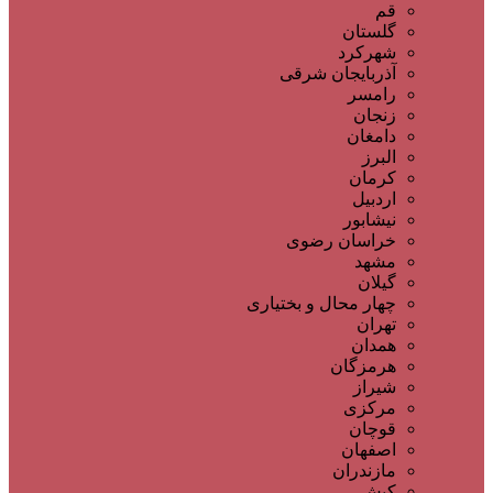
قم
گلستان
شهرکرد
آذربایجان شرقی
رامسر
زنجان
دامغان
البرز
کرمان
اردبیل
نیشابور
خراسان رضوی
مشهد
گیلان
چهار محال و بختیاری
تهران
همدان
هرمزگان
شیراز
مرکزی
قوچان
اصفهان
مازندران
کیش