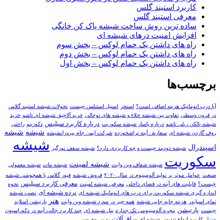
کاربرد استیند گلس
معرفی استیند گلس
ساده ترین روش ساخت شیشه پاک کن خانگی
افزایش امنیت درهای شیشه ای
راه های داشتن یک حمام لوکس – بخش سوم
راه های داشتن یک حمام لوکس – بخش دوم
راه های داشتن یک حمام لوکس – بخش اول
برچسب‌ها
آیا درب اتوماتیک هزینه اضافی است؟
استخر
استيل استنلس چيست
تحولات شیشه استیند گلاس
در قرون وسطی
تفاوت بین شیشه خلاء و شیشه های توخالی
خرید آلاچیق شیشه ای تاشو
خرید
درباره کاربرد سیلیس
شیشه بالکن ریلی تاشو
درباره پاسار شيشه سکوريت
دکوریتو
راحتی
شيشه
شیشه
روف گاردن شیشه ای
سفارش آينه تراشخورده
شرکت ایمن جام پیروزانشیشه
شیشه
اسپندرال
شیشه دودبند چیست و چه کاربردی دارد؟
شیشه سقف نورگیر
سکوریت
شیشه لمینت
شیشه شفاف وین وایت
شیشه مات
شیشه معمولی
صنعت
عوامل موثر بر تولید آلومینیوم در سال ۲۰۲۰
فروش شیشه
فیوز گلاس یا همجوشی شیشه
معرفی کاربرد سیلیس
چیست؟
قابلیت های آینه در فضای داخلی
معرفی شیشه لمینت
نحوه
نرده شیشه ای
اندازه گیری شیشه سکوریت برای درب های اتوماتیک شیشه ای
نصب شیشه
هنر
نمای اسپایدر
هزینه جابه جایی شیشه
همه چيز در مورد شيشه وين وايت
پارتيشن اسلايد
پارتیشن
چيست
پنجره آلومینیومی تک جداره
پنل شیشه ای
چند کاربرد جالب آینه در دکوراسیون
یراق آلات
منزل
کاربرد انواع تندیس شیشه ای
یو پی وی سی