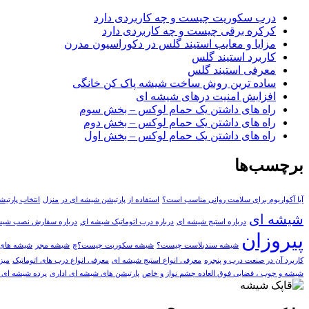
درب سکوریت چیست و چه کاربردی دارد
کرکره برقی چیست و چه کاربردی دارد
مزایا و معایب استیند گلس در دکوراسیون مدرن
کاربرد استیند گلس
معرفی استیند گلس
ساده ترین روش ساخت شیشه پاک کن خانگی
افزایش امنیت درهای شیشه ای
راه های داشتن یک حمام لوکس – بخش سوم
راه های داشتن یک حمام لوکس – بخش دوم
راه های داشتن یک حمام لوکس – بخش اول
برچسب‌ها
آیا آکواریوم برای سلامت روانی مناسب است؟
استفاده از پارتیشن شیشه ای در منزل
انتخاب پارتی
شیشه ای
درباره استیج شیشه ای
درباره درب اتوماتيک شيشه اي
درباره سفارش نصب شیش
پیروزان
شیشه سندبلاست چیست؟
شیشه سکوریت چیست؟چ
شیشه مجر
شیشه های 
کاربرد آن در صنعت درب و پنجره
معرفی انواع استیج شیشه ای
معرفی انواع درب های اتوماتیک
میز
شیشه و چوب ، فضایی فوق العاده چشم نواز و خاص
پارتیشن های شیشه ای اداری
پرده شیشه ای