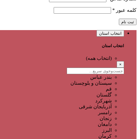
کلمه عبور
*
ثبت نام
انتخاب استان
انتخاب استان
(انتخاب همه)
×
بندر عباس
سیستان و بلوچستان
قم
گلستان
شهرکرد
آذربایجان شرقی
رامسر
زنجان
دامغان
البرز
کرمان