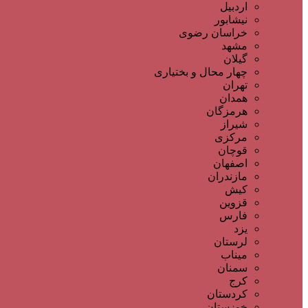
اردبیل
نیشابور
خراسان رضوی
مشهد
گیلان
چهار محال و بختیاری
تهران
همدان
هرمزگان
شیراز
مرکزی
قوچان
اصفهان
مازندران
کیش
قزوین
فارس
یزد
لرستان
میناب
سمنان
کرج
کردستان
خوزستان