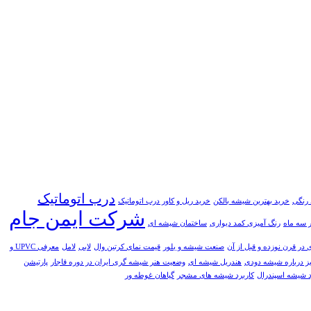
درب اتوماتیک
 رنگی
خريد بهترين شيشه بالکن
خرید ریل و کاور درب اتوماتیک
شرکت ایمن جام
ر سه ماه
رنگ آمیزی کمد دیواری
ساختمان شیشه ای
ر قرن نوزده و قبل از آن
صنعت شیشه و بلور
قیمت نمای کرتین وال
لابی
لامل
معرفی UPVC و
ز درباره شیشه دودی
هندریل شیشه‌ ای
وضعيت هنر شيشه گری ايران در دوره قاجار
پارتیشن
د شيشه اسپندرال
کاربرد شیشه های مشجر
گیاهان غوطه ور