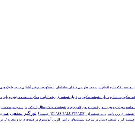
شن مناسب تکجداره
انواع شیشه در طراحی داخلی ساختمان
با سکوریت چقدر آشنایی دارید
بلوک های
ه سکوریت مغازه
درباره شیشه سکوریت
ديوار شيشه اي
رشد تولید و صادرات صنعت چینی و بلور د
مناسب برای رومیزی، میزعسلی و میز ناهارخوری
شیشه های کریستال بلژیکی
شیشه و شیشه سازی د
نورگیر سقفی
 شیشه ای وین وایت
نرده شیشه ای (GLASS BALUSTRADE) چیست؟
همه چی
 چيست
کار با مشعل دستی در ساخت شیشه‌های تزئینی
کاربرد آلومینیوم در صنعت درب و پنجره
کاربر