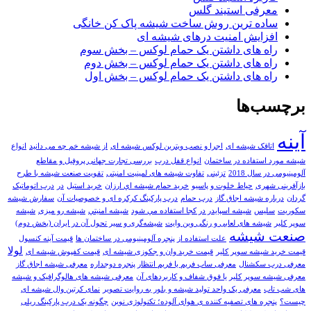
معرفی استیند گلس
ساده ترین روش ساخت شیشه پاک کن خانگی
افزایش امنیت درهای شیشه ای
راه های داشتن یک حمام لوکس – بخش سوم
راه های داشتن یک حمام لوکس – بخش دوم
راه های داشتن یک حمام لوکس – بخش اول
برچسب‌ها
آینه
اتاقک شیشه ای
اجرا و نصب ویترین لوکس شیشه ای
از شیشه خم چه می دانید
انواع
شیشه مورد استفاده در ساختمان
انواع قفل درب
بررسی تجارت جهانی پروفیل و مقاطع
آلومینیومی در سال 2018
تزئینی
تفاوت شیشه های لمینیت امنیتی
تقویت صنعت شیشه با طرح
بازآفرینی شهری
حیاط خلوت و پاسیو
خريد حمام شيشه اي ارزان
خرید استیل
در
درب اتوماتیک
گردان
درباره شیشه اجاق گاز
درب حمام
درب پارکینگ کرکره ای و خصوصیات آن
سفارش شیشه
سکوریت
سلیس
شيشه اسپايدر در کجا استفاده مي شود
شيشه امنيتي
شیشه رو میزی
شیشه
سوپر کلیر
شیشه های لعابی و رنگی وین وایت
شیشه‌گری و سیر تحول آن در ایران (بخش دوم)
صنعت شيشه
علت استفاده از پنجره آلومینیومی در ساختمان ها
قیمت آینه کنسول
لولا
قیمت خرید شیشه سوپر کلیر
قیمت خرید وان و جکوزی شیشه ای
قیمت کفپوش شیشه ای
معرفی درب سکشنال
معرفی ساب فریم یا فریم انتظار پنجره دوجداره
معرفی شیشه اجاق گاز
معرفی شیشه سوپر کلیر یا فوق شفاف و کاربردهای آن
معرفی شیشه های هالوگرافیک و شیشه
های شب تاب
معرفی یک واحد تولید شیشه و بلور به روایت تصویر
نمای کرتین وال شیشه ای
چیست؟
پنجره های تصفیه کننده ی هوای آلوده؛ تکنولوژی نوین
چگونه یک درب پارکینگ ریلی