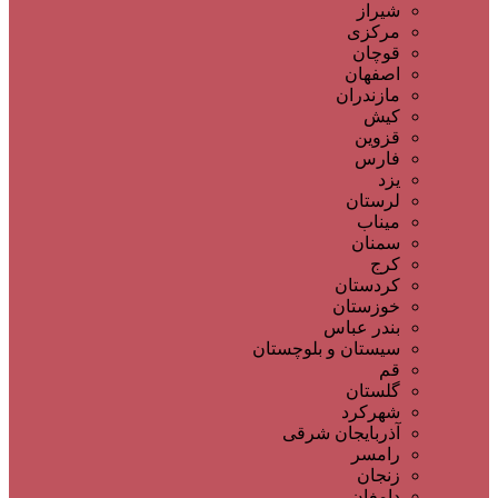
شیراز
مرکزی
قوچان
اصفهان
مازندران
کیش
قزوین
فارس
یزد
لرستان
میناب
سمنان
کرج
کردستان
خوزستان
بندر عباس
سیستان و بلوچستان
قم
گلستان
شهرکرد
آذربایجان شرقی
رامسر
زنجان
دامغان