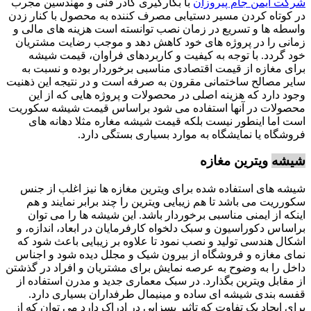
شرکت ایمن جام پیروزان
با بکارگیری کادر فنی و مهندسین مجرب
در کوتاه کردن مسیر دستیابی مصرف کننده به محصول با کنار زدن
واسطه ها و تسریع در زمان نصب توانسته است هزینه های مالی و
زمانی را در پروژه های خود کاهش دهد و موجب رضایت مشتریان
خود گردد. با توجه به کیفیت و کاربردهای فراوان، قیمت شیشه
برای مغازه از قیمت اقتصادی مناسبی برخوردار بوده و نسبت به
سایر مصالح ساختمانی مقرون به صرفه است و در نتیجه این ذهنیت
وجود دارد که هزینه اصلی در محصولات و پروژه هایی که از این
محصولات در آنها استفاده می شود براساس قیمت شیشه سکوریت
است اما اینطور نیست بلکه قیمت شیشه مغاره مثلا دهانه های
فروشگاه یا نمایشگاه به موارد بسیاری بستگی دارد.
شیشه
ویترین مغازه
شیشه های استفاده شده برای ویترین مغازه ها نیز اغلب از جنس
سکورریت می باشد تا هم زیبایی ویترین را چند برابر نمایند و هم
اینکه از ایمنی مناسبی برخوردار باشد. این شیشه ها را می توان
براساس دکوراسیون و سبک دلخواه کارفرمایان در ابعاد، اندازه، و
اشکال هندسی تولید و نصب نمود تا علاوه بر زیبایی باعث شود که
نمای مغازه و فروشگاه از بیرون شیک و مجلل دیده شود و اجناس
داخل را به وضوح به عرصه نمایش برای مشتریان و افراد در گذشتن
از مقابل ویترین بگذارد. در سبک معماری جدید و مدرن استفاده از
قفسه بندی شیشه ای ساده و مینیمال طرفداران بسیاری دارد.
برای ایجاد یک تفاوت که تاثیر بسزایی در ادراک دارد می توان که از