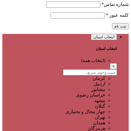
شماره تماس
*
کلمه عبور
*
ثبت نام
انتخاب استان
انتخاب استان
(انتخاب همه)
×
کرمان
اردبیل
نیشابور
خراسان رضوی
مشهد
گیلان
چهار محال و بختیاری
تهران
همدان
هرمزگان