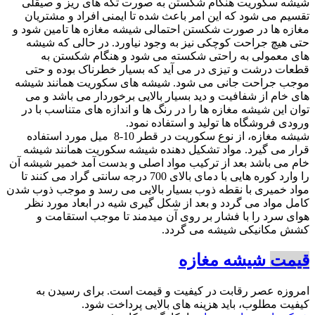
شیشه سکوریت هنگام شکستن به صورت تکه های ریز و صیقلی
تقسیم می شود که این امر باعث شده تا ایمنی افراد و مشتریان
مغازه ها در صورت شکستن احتمالی شیشه مغازه ها تامین شود و
حتی هیچ جراحت کوچکی نیز به وجود نیاورد. در حالی که شیشه
های معمولی به راحتی شکسته می شود و هنگام شکستن به
قطعات درشت و تیزی در می آید که بسیار خطرناک بوده و حتی
موجب جراحت جانی می شود. شیشه های سکوریت همانند شیشه
های خام از شفافیت و دید بسیار بالایی برخوردار می باشد و می
توان این شیشه مغازه ها را در رنگ ها و اندازه های متناسب با در
ورودی فروشگاه ها تولید و استفاده نمود.
شیشه مغازه، از نوع سکوریت در قطر 10-8 میل مورد استفاده
قرار می گیرد. مواد تشکیل دهنده شیشه سکوریت همانند شیشه
خام می باشد بعد از ترکیب مواد اصلی و بدست آمد خمیر شیشه آن
را وارد کوره هایی با دمای بالای 700 درجه سانتی گراد می کنند تا
مواد خمیری با نقطه ذوب بسیار بالایی می رسد و موجب ذوب شدن
کامل مواد می گردد و بعد از شکل گیری شیه در ابعاد مورد نظر
هوای سرد را با فشار بر روی آن میدمند تا موجب استقامت و
کشش مکانیکی شیشه می گردد.
قیمت
شیشه مغازه
امروزه عصر رقابت در کیفیت و قیمت است. برای رسیدن به
کیفیت مطلوب، باید هزینه های بالایی پرداخت شود.