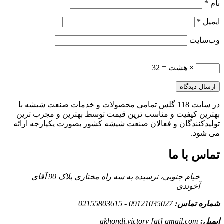
نام
*
ایمیل
*
وب‌سایت
× هشت = 32
در سایت 118 گلس تمامی محصولات و خدمات صنعت شیشه با
بهترین کیفیت و مناسب ترین قیمت توسط بهترین و مجرب ترین
تولیدکنندگان و فعالان صنعت شیشه کشور بصورت یکپارجه ارائه
می شود.
تماس با ما
خیام جنوبی، نرسیده به سه راه مختاری پلاک 90 آقای
آخوندی
شماره تماس:
09121035027 - 02155803615
ایمیل:
akhondi.victory [at] gmail.com