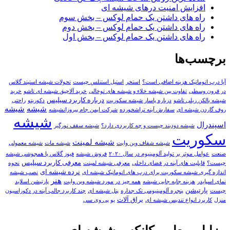
افزایش امنیت درهای شیشه ای
راه های داشتن یک حمام لوکس – بخش سوم
راه های داشتن یک حمام لوکس – بخش دوم
راه های داشتن یک حمام لوکس – بخش اول
برچسب‌ها
آیا درب اتوماتیک هزینه اضافی است؟
استخر
استيل استنلس چيست
تحولات شیشه استیند گلاس
در قرون وسطی
تفاوت بین شیشه خلاء و شیشه های توخالی
خرید آلاچیق شیشه ای تاشو
خرید
درباره کاربرد سیلیس
شیشه بالکن ریلی تاشو
درباره پاسار شيشه سکوريت
دکوریتو
راحتی
شيشه
شیشه
روف گاردن شیشه ای
سفارش آينه تراشخورده
شرکت ایمن جام پیروزانشیشه
شیشه
اسپندرال
شیشه دودبند چیست و چه کاربردی دارد؟
شیشه سقف نورگیر
سکوریت
شیشه لمینت
شیشه شفاف وین وایت
شیشه مات
شیشه معمولی
صنعت
عوامل موثر بر تولید آلومینیوم در سال ۲۰۲۰
فروش شیشه
فیوز گلاس یا همجوشی شیشه
معرفی کاربرد سیلیس
چیست؟
قابلیت های آینه در فضای داخلی
معرفی شیشه لمینت
نحوه
نرده شیشه ای
اندازه گیری شیشه سکوریت برای درب های اتوماتیک شیشه ای
نصب شیشه
هنر
نمای اسپایدر
هزینه جابه جایی شیشه
همه چيز در مورد شيشه وين وايت
پارتيشن اسلايد
پارتیشن
چيست
پنجره آلومینیومی تک جداره
پنل شیشه ای
چند کاربرد جالب آینه در دکوراسیون
یراق آلات
منزل
کاربرد انواع تندیس شیشه ای
یو پی وی سی