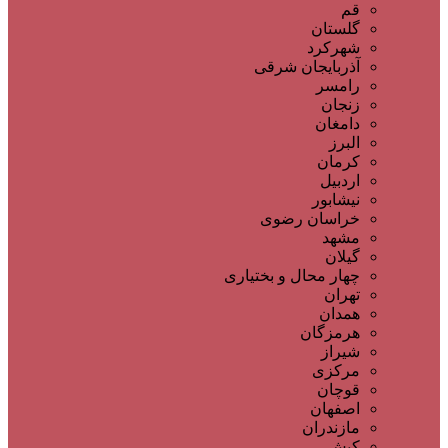
قم
گلستان
شهرکرد
آذربایجان شرقی
رامسر
زنجان
دامغان
البرز
کرمان
اردبیل
نیشابور
خراسان رضوی
مشهد
گیلان
چهار محال و بختیاری
تهران
همدان
هرمزگان
شیراز
مرکزی
قوچان
اصفهان
مازندران
کیش