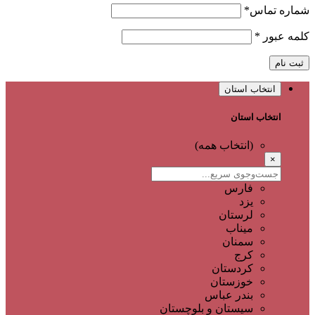
شماره تماس
*
کلمه عبور
*
ثبت نام
انتخاب استان
انتخاب استان
(انتخاب همه)
×
فارس
یزد
لرستان
میناب
سمنان
کرج
کردستان
خوزستان
بندر عباس
سیستان و بلوچستان