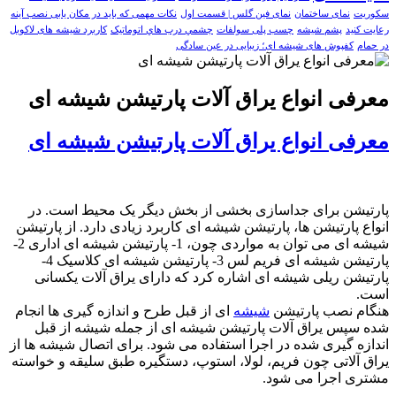
سکوریت
نمای ساختمان
نمای فین گلس | قسمت اول
نکات مهمی که باید در مکان یابی نصب آینه
رعایت کنید
پشم شیشه
چسب پلی سولفات
چشمي درب هاي اتوماتيک
کاربرد شیشه های لاکوبل
در حمام
کفپوش های شیشه ای؛ زیبایی در عین سادگی
معرفی انواع یراق آلات پارتیشن شیشه ای
معرفی انواع یراق آلات پارتیشن شیشه ای
پارتیشن برای جداسازی بخشی از بخش دیگر یک محیط است. در
انواع پارتیشن ها، پارتیشن شیشه ای کاربرد زیادی دارد. از پارتیشن
شیشه ای می توان به مواردی چون، 1- پارتیشن شیشه ای اداری 2-
پارتیشن شیشه ای فریم لس 3- پارتیشن شیشه ای کلاسیک 4-
پارتیشن ریلی شیشه ای اشاره کرد که دارای یراق آلات یکسانی
است.
هنگام نصب پارتیشن
شیشه
ای از قبل طرح و اندازه گیری ها انجام
شده سپس یراق آلات پارتیشن شیشه ای از جمله شیشه از قبل
اندازه گیری شده در اجرا استفاده می شود. برای اتصال شیشه ها از
یراق آلاتی چون فریم، لولا، استوپ، دستگیره طبق سلیقه و خواسته
مشتری اجرا می شود.