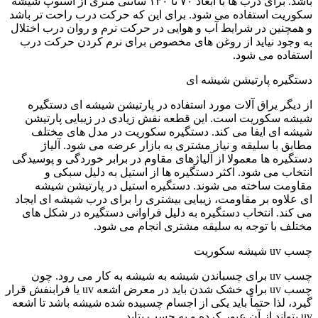
باشد. برای درب ها با ابعاد ۷۰ تا ۱۳۰ سانتی متری از استوپ شیشه
سکوریت استفاده می شود. برای این که حرکت درب راحت تر باشد
و همچنین در شرایط آب و هوایی در حرکت نرم و روان درب اختلال
به وجود نیاید از روغن های مخصوص برای نرم کردن حرکت درب
استفاده می شود.
دستگیره پارتیشن شیشه ای
از دیگر یراق آلات مورد استفاده در پارتیشن شیشه ای دستگیره
شیشه سکوریت است. این قطعه نقش زیادی در زیبایی پارتیشن
شیشه ای ایفا می کند. دستگیره سکوریت در مدل های مختلف
مطابق با سلیقه و نیاز مشتری به بازار عرضه می شود. آلیاژ
دستگیره ها معمولا از آلیاژهای مقاوم در برابر خوردگی و پوسیدگی
انتخاب می شود. اکثر دستگیره ها از استیل به دلیل سبکی و
مقاومت ساخته می شوند. دستگیره استیل در پارتیشن شیشه
ای علاوه بر مقاومت، زیبایی بیشتری را برای درب شیشه ای ایجاد
می کند. انتخاب دستگیره به دلیل فراوانی دستگیره در شکل های
مختلف با توجه به سلیقه مشتری انجام می شود.
چسب uv شیشه سکوریت
چسب uv برای چسباندن شیشه به شیشه به کار می رود. چون
چسب uv برای خشک شدن باید در معرض اشعه uv یا فرابنفش قرار
گیرد، لذا حتماً باید یکی از اجسام چسبیده شده شیشه باشد تا اشعه
uv بتواند از آن عبور کرده و به چسب بتابد.