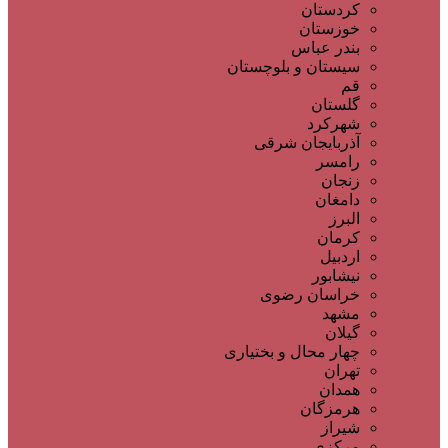
کردستان
خوزستان
بندر عباس
سیستان و بلوچستان
قم
گلستان
شهرکرد
آذربایجان شرقی
رامسر
زنجان
دامغان
البرز
کرمان
اردبیل
نیشابور
خراسان رضوی
مشهد
گیلان
چهار محال و بختیاری
تهران
همدان
هرمزگان
شیراز
مرکزی