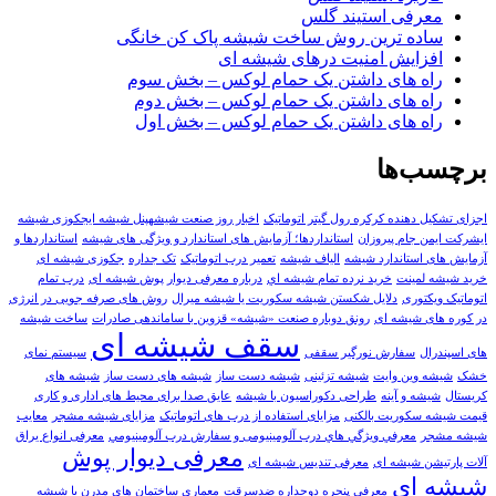
معرفی استیند گلس
ساده ترین روش ساخت شیشه پاک کن خانگی
افزایش امنیت درهای شیشه ای
راه های داشتن یک حمام لوکس – بخش سوم
راه های داشتن یک حمام لوکس – بخش دوم
راه های داشتن یک حمام لوکس – بخش اول
برچسب‌ها
اجزای تشکیل دهنده کرکره رول گیتر اتوماتیک
اخبار روز صنعت شیشهپنل شیشه ایجکوزی شیشه
ایشرکت ایمن جام پیروزان
استانداردها؛ آزمایش های استاندارد و ویژگی های شیشه
استانداردها و
آزمایش های استاندارد شیشه
الیاف شیشه
تعمير درب اتوماتيک
تک جداره
جکوزی شیشه ای
خرید شیشه لمینت
خرید نرده تمام شيشه اي
درباره معرفی دیوار پوش شیشه ای
درب تمام
اتوماتیک ویکتوری
دلایل شکستن شیشه سکوریت یا شیشه میرال
روش های صرفه جویی در انرژی
در کوره های شیشه ای
رونق دوباره صنعت «شیشه» قزوین با ساماندهی صادرات
ساخت شیشه
سقف شیشه ای
های اسپندرال
سفارش نورگیر سقفی
سیستم نمای
خشک
شيشه وين وايت
شیشه تزئینی
شیشه دست ساز
شیشه های دست ساز
شیشه های
کریستال
شیشه و آینه
طراحی دکوراسیون با شیشه
عایق صدا برای محیط های اداری و کاری
قیمت شیشه سکوریت بالکنی
مزایای استفاده از درب های اتوماتیک
مزایای شیشه مشجر
معایب
شیشه مشجر
معرفي ويژگي هاي درب آلومینیومی و سفارش درب آلومينيومي
معرفی انواع یراق
معرفی دیوار پوش
آلات پارتیشن شیشه ای
معرفی تندیس شیشه ای
شیشه ای
معرفی پنجره دوجداره ضدسرقت
معماری ساختمان های مدرن با شیشه