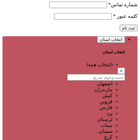
شماره تماس
*
کلمه عبور
*
ثبت نام
انتخاب استان
انتخاب استان
(انتخاب همه)
×
اصفهان
مازندران
کیش
قزوین
فارس
یزد
لرستان
میناب
سمنان
کرج