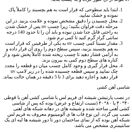
ابتدا باید سطوحی که قرار است به هم بچسبند را کاملاً پاک
نموده و خشک نمایید.
محل چسبیدن را دقیق مشخص نموده و علامت بزنید. در این
مرحله دقت فراوان بکنید؛ زیرا چسب uv پس از خشک شدن
به راحتی قابل جدا شدن نبوده و باید آن را تا حدود 140 درجه
سانتی گراد گرم کنید تا کمی نرم شود.
مقدار نسبتاً کمی چسب uv به یکی از طرفینی که قرار است
به هم بچسبند بزنید، سپس سطح دوم را روی آن قرار داده و
به آرامی فشار دهید تا چسب ریخته شده کاملاً پخش شود و از
کناره های سطح دوم کمی به بیرون بزند.
محل قرار گیری و وجود کامل چسب میان دو قطعه را مجدد
چک نمایید و سپس قطعه چسبیده شده را در زیر لامپ uv
قرار دهید و اجازه دهید برای 3 تا 5 دقیقه در همان حالت بماند.
شاسی آهن کشی
در نصب پارتیشن شیشه ای فریم لس با شاسی کشی آهن با قوطی
۴۰*۴۰ یا ۸۰*۴۰ (نسبت ارتفاع و عرض) بوده که پس از شاسی
کشی آهنی ساخته شده و شیشه های در دهانه شبکه های آهنی
نصب می گردد. این نوع قاب ها ی آلومینیوم معروف به فریم لس
شبکه آهن بوده که از نمای ساختمان دور تا دور شیشه ها لبه ای یک
سانتیمتری مشخص می باشد.