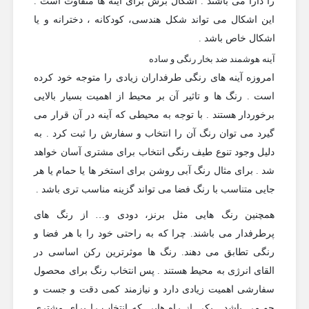
را دارا می باشند . اشکال برش برای آینه ها متفاوت است .
این اشکال می تواند شکل هندسی، کودکانه ، دخترانه و یا
اشکال خاص باشد .
آینه هوشمند ضد بخار رنگی و ساده
امروزه آینه های رنگی طرفداران زیادی را متوجه خود کرده
است . رنگ ها و تاثیر آن بر محیط از اهمیت بسیار بالایی
برخوردار هستند . با توجه به محیطی که آینه در آن قرار می
گیرد می توان رنگ آن را انتخاب و سفارش را ثبت کرد . به
دلیل وجود تنوع طیف رنگی انتخاب برای مشتری آسان خواهد
شد . برای مثال رنگ آبی روشن برای استخر ها یا حمام یا هر
جایی متناسب با رنگ فضا می تواند گزینه مناسب تری باشد .
همچنین رنگ هایی مثل برنز، دودی و… از رنگ های
پرطرفدار می باشند. چرا که به راحتی خود را با هر فضا و
رنگی تطابق می دهند. رنگ ها موثرترین رکن اساسی در
القای انرژی به محیط هستند . پس انتخاب رنگ برای محصول
سفارشی اهمیت زیادی دارد و نیازمند کمی دقت و جست و
جو می باشد . یکی از راه هایی که انتخاب را برای مشتری