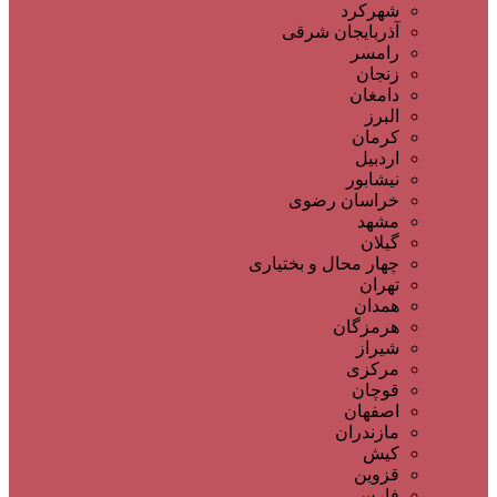
شهرکرد
آذربایجان شرقی
رامسر
زنجان
دامغان
البرز
کرمان
اردبیل
نیشابور
خراسان رضوی
مشهد
گیلان
چهار محال و بختیاری
تهران
همدان
هرمزگان
شیراز
مرکزی
قوچان
اصفهان
مازندران
کیش
قزوین
فارس