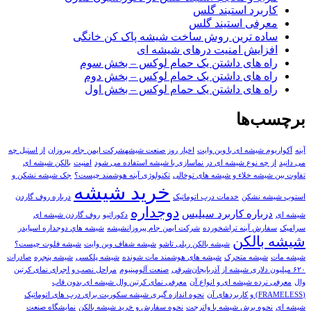
کاربرد استیند گلس
معرفی استیند گلس
ساده ترین روش ساخت شیشه پاک کن خانگی
افزایش امنیت درهای شیشه ای
راه های داشتن یک حمام لوکس – بخش سوم
راه های داشتن یک حمام لوکس – بخش دوم
راه های داشتن یک حمام لوکس – بخش اول
برچسب‌ها
آينه
آکواریوم شیشه ای با وین وایت
اخیار روز صنعت شیشهشرکت ایمن جام پیروزان
از استیل چه
می دانید
از چه نوع شیشه ای در نماسازی با شیشه استفاده می شود
امنیت
بالکن شیشه ای
تفاوت بین شیشه خلاء و شیشه های توخالی
تکنولوژی آینه هوشمند چیست؟
جک شیشه نشکن و
خرید شیشه
استوپ شیشه نشکن
خدمات درب اتوماتیک
درباره روف گاردن
دوجداره
درباره کاربرد سیلیس
شیشه ای
دکوراتیو
روف گاردن شیشه ای
سرامیک
سفارش آينه تراشخورده
شرکت ایمن جام پیروزانشیشه
شيشه هاي دوجداره اسپايدر
شیشه بالکن
شیشه بالکن ریلی تاشو
شیشه شفاف وین وایت
شیشه فلوت چیست؟
شیشه مات
شیشه متحرک
شیشه های هوشمند مات شونده
شیشه پلکسی
شیشه پنجره
صادرات
۶۲۰ میلیون دلاری شیشه از آذربایجان‌شرقی
صنعت آلومینیوم
مراحل نصب و اجرای نمای کرتین
وال
معرفی نرده شیشه ای و انواع آن
معرفی نمای کرتین وال شیشه ای بدون قاب
(FRAMELESS) و کاربردهای آن
نحوه اندازه گیری شیشه سکوریت برای درب های اتوماتیک
شیشه ای
نحوه برش شیشه با واترجت
نحوه سفارش و خريد شيشه بالکن
نمایشگاه صنعت