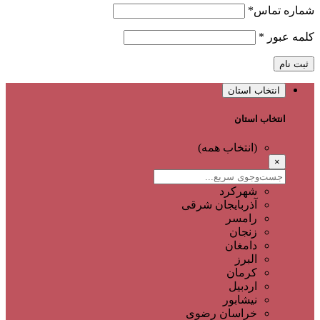
شماره تماس
*
کلمه عبور
*
ثبت نام
انتخاب استان
انتخاب استان
(انتخاب همه)
×
شهرکرد
آذربایجان شرقی
رامسر
زنجان
دامغان
البرز
کرمان
اردبیل
نیشابور
خراسان رضوی