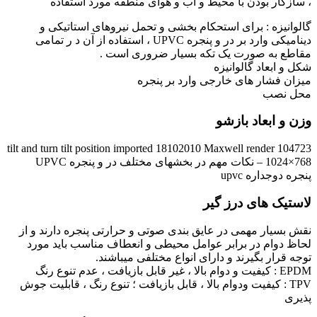
، سازگار بودن با محیط و آب و هوای منطقه مورد استفاده
گالوانیزه : برای استحکام بخشی و تحمل نیروهای استاتیکی و
دینامیکی وارد بر در و پنجره UPVC ، استفاده از آن د ر تمامی
مقاطع به صورت یک تکه بسیار ضروری است .
شکل و ابعاد گالوانیزه
میزان فشار های خارجی وارد بر پنجره
محل نصب
وزن و ابعاد بازشو
104723 tilt and turn tilt position imported 18102010 Maxwell render
1024×768 – نکات مهم در بخشهای مختلف در و پنجره UPVC
پنجره دوجداره upvc
لاستیک های درز گیر
نقش بسیار مهمی در عایق بندی صوتی و حرارتی پنجره دارند و از
لحاظ دوام در برابر عوامل محیطی و انعطاف مناسب باید مورد
توجه قرار بگیرند و دارای انواع مختلفی میباشند.
EPDM : کیفیت و دوام بالا ، غیر قابل بازیافت ، عدم تنوع رنگ
TPV : کیفیت ودوام بالا ، قابل بازیافت ؛ تنوع رنگ ، قابلیت جوش
پذیری