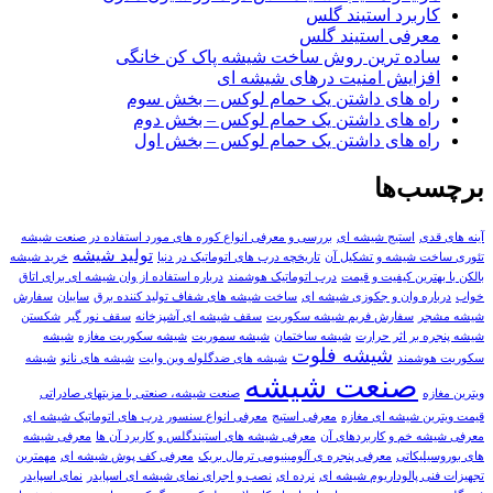
کاربرد استیند گلس
معرفی استیند گلس
ساده ترین روش ساخت شیشه پاک کن خانگی
افزایش امنیت درهای شیشه ای
راه های داشتن یک حمام لوکس – بخش سوم
راه های داشتن یک حمام لوکس – بخش دوم
راه های داشتن یک حمام لوکس – بخش اول
برچسب‌ها
آینه های قدی
استیج شیشه ای
بررسی و معرفی انواع کوره های مورد استفاده در صنعت شیشه
تولید شیشه
تئوری ساخت شیشه و تشکیل آن
تاریخچه درب های اتوماتیک در دنیا
خرید شیشه
بالکن با بهترین کیفیت و قیمت
درب اتوماتیک هوشمند
درباره استفاده از وان شیشه ای برای اتاق
خواب
درباره وان و جکوزی شیشه ای
ساخت شیشه های شفاف تولید کننده برق
سایبان
سفارش
شيشه مشجر
سفارش فریم شیشه سکوریت
سقف شیشه ای آشپزخانه
سقف نور گیر
شکستن
شیشه پنجره بر اثر حرارت
شیشه ساختمان
شیشه سموریت
شیشه سکوریت مغازه
شیشه
شیشه فلوت
سکوریت هوشمند
شیشه های ضدگلوله وین وایت
شیشه های‌ نانو
شیشه
صنعت شیشه
ویترین مغازه
صنعت شیشه، صنعتی با مزیتهای صادراتی
قيمت ویترین شیشه ای مغازه
معرفی استیج
معرفی انواع سنسور درب های اتوماتیک شیشه ای
معرفی شیشه خم و کاربردهای آن
معرفی شیشه های استیندگلس و کاربرد آن ها
معرفی شیشه‌
های بوروسیلیکاتی
معرفی پنجره ی آلومینیومی ترمال بریک
معرفی کف پوش شیشه ای
مهمترین
تجهیزات فنی پالوداریوم شیشه ای
نرده ای
نصب و اجرای نمای شیشه ای اسپایدر
نمای اسپایدر