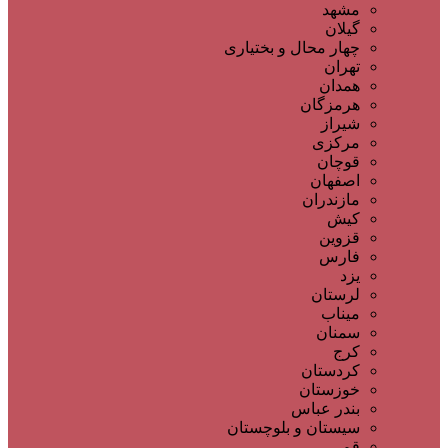
مشهد
گیلان
چهار محال و بختیاری
تهران
همدان
هرمزگان
شیراز
مرکزی
قوچان
اصفهان
مازندران
کیش
قزوین
فارس
یزد
لرستان
میناب
سمنان
کرج
کردستان
خوزستان
بندر عباس
سیستان و بلوچستان
قم