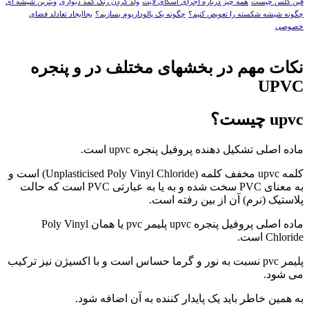
فین گلس چیست
همه چیز درباره اجرای اسکای لایت
ولد کردن رنگ کمد دیواری
ویترین شیشه ای
چگونه شیشه شکسته را تعویض کنیم؟
چگونه یک پالوداریوم بسازیم؟
یجاایجاد تعادلد فضای
خصوصی
نکات مهم در بخشهای مختلف در و پنجره
UPVC
upvc چیست؟
ماده اصلی تشکیل دهنده پروفیل پنجره upvc است.
کلمه upvc مخفف کلمه (Unplasticised Poly Vinyl Chloride) است و
به معنای PVC سخت شده و به یا به عبارتی PVC است که حالت
پلاستیک (نرم) آن از بین رفته است.
ماده اصلی پروفیل پنجره upvc پلیمر pvc یا همان Poly Vinyl
Chloride است.
پلیمر pvc نسبت به نور و گرما حساس است و با اکسیژن نیز ترکیب
می شود.
به همین خاطر باید یک پایدار کننده به آن اضافه شود.