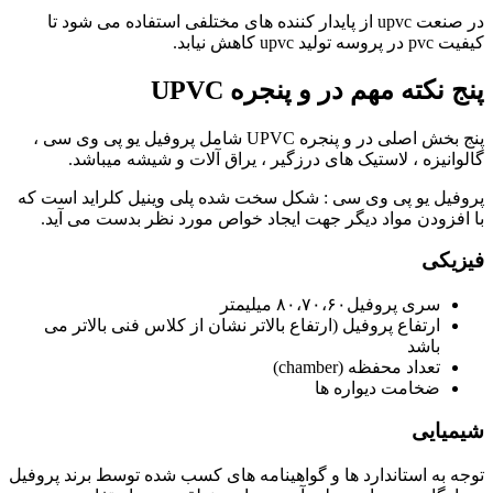
در صنعت upvc از پایدار کننده های مختلفی استفاده می شود تا
کیفیت pvc در پروسه تولید upvc کاهش نیابد.
پنج نکته مهم در و پنجره UPVC
پنج بخش اصلی در و پنجره UPVC شامل پروفیل یو پی وی سی ،
گالوانیزه ، لاستیک های درزگیر ، یراق آلات و شیشه میباشد.
پروفیل یو پی وی سی : شکل سخت شده پلی وینیل کلراید است که
با افزودن مواد دیگر جهت ایجاد خواص مورد نظر بدست می آید.
فیزیکی
سری پروفیل۸۰،۷۰،۶۰ میلیمتر
ارتفاع پروفیل (ارتفاع بالاتر نشان از کلاس فنی بالاتر می
باشد
تعداد محفظه (chamber)
ضخامت دیواره ها
شیمیایی
توجه به استاندارد ها و گواهینامه های کسب شده توسط برند پروفیل