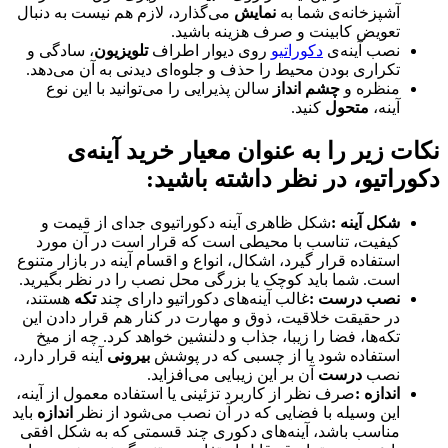
آشپزخانه‌ی شما به
نمایش
می‌گذارد، لازم هم نیست به دنبال
تعویض کابینت و صرف هزینه باشید
.
نصب آینه‌ی
دکوراتیو
روی دیوار اطراف
تلویزیون
، سادگی و
تکراری بودن محیط را حذف و جلوه‌ای دیدنی به آن می‌دهد
.
منظره و
چشم انداز
سالن پذیرایی را می‌توانید با این نوع
آینه،
متحول
کنید
.
نکات زیر را به عنوان معیار خرید آینه‌ی
دکوراتیو، در نظر داشته باشید:
شکل آینه
:
شکل ظاهری آینه دکوراتیوی جدای از قیمت و
کیفیت، تناسب با محیطی است که قرار است در آن مورد
استفاده قرار گیرد، اشکال، انواع و اقسام آینه در بازار متنوع
است. شما باید کوچک یا بزرگی محل نصب را در نظر بگیرید
.
نصب درست
:
غالب آینه‌های دکوراتیو دارای چند
تکه
هستند،
در حقیقت خلاقیت، ذوق و مهارت در کنار هم قرار دادن این
تکه‌ها، فضا را زیبا، جذاب و دلنشین خواهد کرد. چه از میخ
استفاده شود یا از چسبی که در پوشش
بیرونی
آینه قرار دارد،
نصب
درست
آن بر این زیبایی می‌افزاید
.
اندازه
:
صرف نظر از کاربرد تزئینی یا استفاده معمول از آینه،
این وسیله با فضایی که در آن نصب می‌شود از نظر
اندازه
باید
مناسب باشد، آینه‌های دکوری چند قسمتی که به شکل افقی