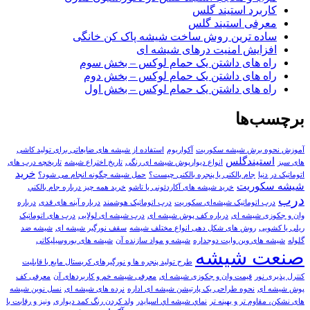
کاربرد استیند گلس
معرفی استیند گلس
ساده ترین روش ساخت شیشه پاک کن خانگی
افزایش امنیت درهای شیشه ای
راه های داشتن یک حمام لوکس – بخش سوم
راه های داشتن یک حمام لوکس – بخش دوم
راه های داشتن یک حمام لوکس – بخش اول
برچسب‌ها
آموزش نحوه برش شیشه سکوریت
آکواریوم
استفاده از شیشه های ضایعاتی برای تولید کاشی
استیندگلس
های سبز
انواع دیوارپوش شیشه ای رنگی
تاریخ اختراع شیشه
تاریخچه درب های
خرید
اتوماتیک در دنیا
جام بالکنی یا پنجره بالکنی چیست؟
حمل شیشه چگونه انجام می شود؟
شیشه سکوریت
خرید شیشه های آکاردئونی یا تاشو
خرید همه چيز درباره جام بالکني
درب
درب اتوماتیک شیشه‌ای سکوریت
درب اتوماتیک هوشمند
درباره آینه های قدی
درباره
وان و جکوزی شیشه ای
درباره کف پوش شیشه ای
درب شیشه ای لولایی
درب های اتوماتیک
ریلی یا کشویی
روش های شکل دهی انواع مختلف شیشه
سقف نورگیر شیشه ای
شیشه ضد
گلوله
شیشه های وین وایت دوجداره
شیشه و مواد سازنده آن
شیشه‌ های بوروسیلیکاتی
صنعت شیشه
طرح تولید پنجره ها و نورگیرهای کریستال مایع با قابلیت
کنترل پذیری نور
قیمت وان و جکوزی شیشه ای
معرفی شیشه خم و کاربردهای آن
معرفی کف
پوش شیشه ای
نحوه طراحی یک پارتیشن شیشه ای اداره
نرده های شیشه ای
نسل نوین شیشه
های نشکن، مقاوم تر و بهینه تر
نماي شيشه اي اسپايدر
ولد کردن رنگ کمد دیواری
ونیز و رقابت با