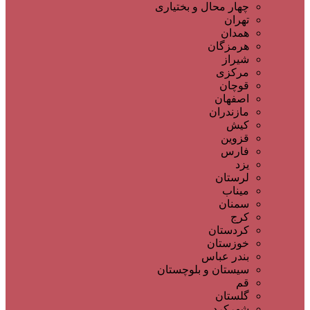
چهار محال و بختیاری
تهران
همدان
هرمزگان
شیراز
مرکزی
قوچان
اصفهان
مازندران
کیش
قزوین
فارس
یزد
لرستان
میناب
سمنان
کرج
کردستان
خوزستان
بندر عباس
سیستان و بلوچستان
قم
گلستان
شهرکرد