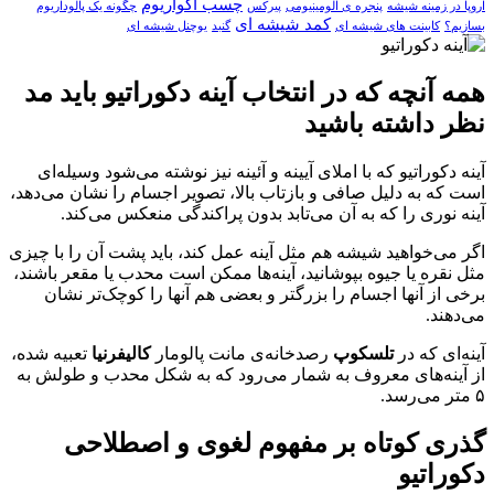
چسب آکواریوم
اروپا در زمینه شیشه
پنجره ی الومینیومی
پیرکس
چگونه یک پالوداریوم
کمد شیشه ای
بسازیم؟
کابینت های شیشه ای
گنبد
یوچنل شیشه‌ ای
همه آنچه که در انتخاب آینه دکوراتیو باید مد
نظر داشته باشید
آینه دکوراتیو که با املای آیینه و آئینه نیز نوشته می‌شود وسیله‌ای
است که به دلیل صافی و بازتاب بالا، تصویر اجسام را نشان می‌دهد،
آینه نوری را که به آن می‌تابد بدون پراکندگی منعکس می‌کند
.
اگر می‌خواهید شیشه هم مثل آینه عمل کند، باید پشت آن را با چیزی
مثل نقره یا جیوه بپوشانید، آینه‌ها ممکن است محدب یا مقعر باشند،
برخی از آنها اجسام را بزرگتر و بعضی هم آنها را کوچک‌تر نشان
می‌دهند
.
آینه‌ای که در
تلسکوپ
رصدخانه‌ی مانت پالومار
کالیفرنیا
تعبیه شده،
از آینه‌های معروف به شمار می‌رود که به شکل محدب و طولش به
۵ متر می‌رسد
.
گذری کوتاه بر مفهوم لغوی و اصطلاحی
دکوراتیو