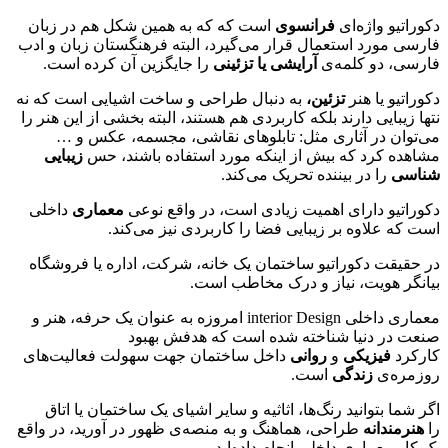
دکوراتیو واژه‌ای
فرانسوی
است که که به همین شکل هم در زبان
فارسی مورد استعمال قرار می‌گیرد، البته فرهنگستان زبان و ادب
فارسی، دو کلمه‌ی
آرایشی یا تزئینی
را جایگزین آن کرده است
.
دکوراتیو یا هنر
تزئین،
به دنبال طراحی و ساخت اشیایی است که نه
نتها زیبایی دارند بلکه کاربردی هم هستند، البته بخشی از این هنر را
می‌توان در آثاری مثل: تابلوهای نقاشی، مجسمه، عکس و …
مشاهده کرد که بیش از اینکه مورد استفاده باشند، حس
زیبایی
شناسی
را در بیننده تحریک می‌کند
.
دکوراتیو دارای اهمیت زیادی است، در واقع نوعی
معماری
داخلی
است که علاوه بر زیبایی فضا را کاربردی نیز می‌کند
.
در حقیقت دکوراتیو ساختمان یک خانه، شرکت، اداره یا فروشگاه
بیانگر هویت، نیاز و درک مخاطب است
.
معماری داخلی
interior Design
امروزه به عنوان یک حرفه، هنر و
صنعت در دنیا شناخته شده است که هدفش بهبود
کارکرد
فیزیکی
و
روانی
داخل ساختمان جهت سهولت فعالیت‌های
روزمره‌ی
زندگی
است
.
اگر شما بتوانید رنگ‌ها، اثاثیه و سایر اشیای یک ساختمان یا اتاق
را
هنرمندانه
طراحی، هماهنگ و به منصه‌ی ظهور در آورید، در واقع
یک کار معماری داخلی انجام داده‌اید
.