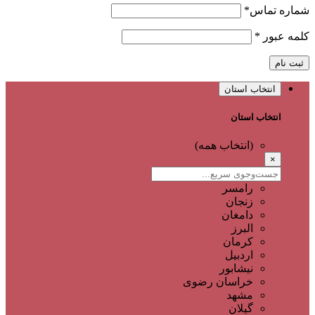
شماره تماس
*
کلمه عبور
*
ثبت نام
انتخاب استان
انتخاب استان
(انتخاب همه)
×
رامسر
زنجان
دامغان
البرز
کرمان
اردبیل
نیشابور
خراسان رضوی
مشهد
گیلان