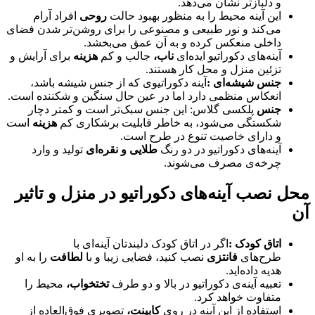
و دلبازتر نشان می‌دهد
.
این آینه محیط را به منظور بهبود حالت
روحی
افراد آرام
می‌کند و نور طبیعی و مصنوعی را برای روشن‌تر شدن فضای
داخلی منعکس کرده و به آن عمق می‌بخشد
.
آینه‌های دکوراتیو ایده‌ای
ناب،
جالب و کم
هزینه
برای آرایش و
تزئین منزل و محل کار هستند
.
جنس شیشه‌ای
:
آینه‌ دکوراتیوی که از جنس شیشه باشد،
انعکاس منظمی دارد اما در عین حال سنگین و شکننده است
.
جنس
پلکسی گلاس: این جنس سبک‌تر است و کمتر دچار
شکستگی می‌شود، به خاطر قابلیت برشکاری کم
هزینه
است
و دارای خاصیت تنوع در طرح است
.
آینه‌های دکوراتیو در دو رنگ
طلایی و نقره‌ای
تولید و وارد
چرخه‌ی مصرف می‌شوند
.
محل نصب آینه‌های دکوراتیو در منزل و تاثیر
آن
اتاق کودک
:
اگر در اتاق کودک دلبندتان آینه‌ای با
طرح‌های
فانتزی
نصب کنید، فضایی زیبا و با
لطافت
را به او
هدیه داده‌اید
.
تعبیه آینه‌ی دکوراتیو در بالا و دو طرف
تختخواب،
محیط را
متفاوت خواهد کرد
.
استفاده از این آینه در روی
کابینت،
تصویری فوق‌العاده از