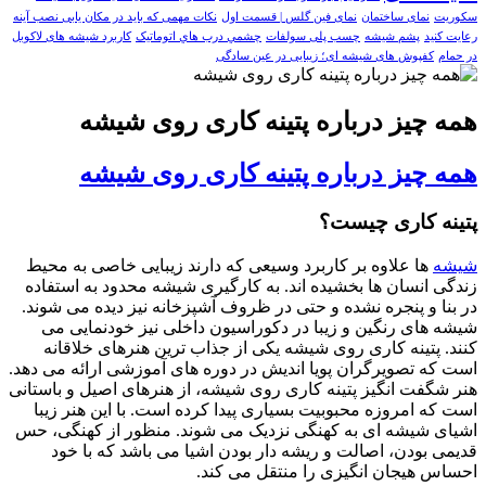
سکوریت
نمای ساختمان
نمای فین گلس | قسمت اول
نکات مهمی که باید در مکان یابی نصب آینه
رعایت کنید
پشم شیشه
چسب پلی سولفات
چشمي درب هاي اتوماتيک
کاربرد شیشه های لاکوبل
در حمام
کفپوش های شیشه ای؛ زیبایی در عین سادگی
همه چیز درباره پتینه کاری روی شیشه
همه چیز درباره پتینه کاری روی شیشه
پتینه کاری چیست؟
شیشه
ها علاوه بر کاربرد وسیعی که دارند زیبایی خاصی به محیط
زندگی انسان ها بخشیده اند. به کارگیری شیشه محدود به استفاده
در بنا و پنجره نشده و حتی در ظروف آشپزخانه نیز دیده می شوند.
شیشه های رنگین و زیبا در دکوراسیون داخلی نیز خودنمایی می
کنند. پتینه کاری روی شیشه یکی از جذاب ترین هنرهای خلاقانه
است که تصویرگران پویا اندیش در دوره های آموزشی ارائه می دهد.
هنر شگفت انگیز پتینه کاری روی شیشه، از هنرهای اصیل و باستانی
است که امروزه محبوبیت بسیاری پیدا کرده است. با این هنر زیبا
اشیای شیشه ای به کهنگی نزدیک می شوند. منظور از کهنگی، حس
قدیمی بودن، اصالت و ریشه دار بودن اشیا می باشد که با خود
احساس هیجان انگیزی را منتقل می کند.