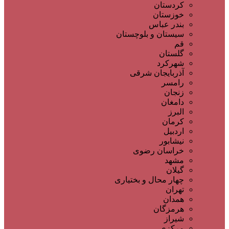
کردستان
خوزستان
بندر عباس
سیستان و بلوچستان
قم
گلستان
شهرکرد
آذربایجان شرقی
رامسر
زنجان
دامغان
البرز
کرمان
اردبیل
نیشابور
خراسان رضوی
مشهد
گیلان
چهار محال و بختیاری
تهران
همدان
هرمزگان
شیراز
مرکزی