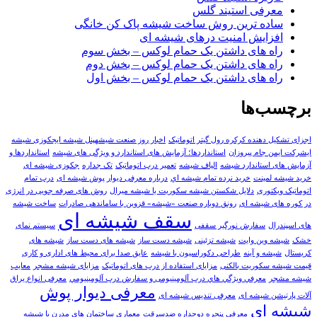
معرفی استیند گلس
ساده ترین روش ساخت شیشه پاک کن خانگی
افزایش امنیت درهای شیشه ای
راه های داشتن یک حمام لوکس – بخش سوم
راه های داشتن یک حمام لوکس – بخش دوم
راه های داشتن یک حمام لوکس – بخش اول
برچسب‌ها
اجزای تشکیل دهنده کرکره رول گیتر اتوماتیک
اخبار روز صنعت شیشهپنل شیشه ایجکوزی شیشه
ایشرکت ایمن جام پیروزان
استانداردها؛ آزمایش های استاندارد و ویژگی های شیشه
استانداردها و
آزمایش های استاندارد شیشه
الیاف شیشه
تعمير درب اتوماتيک
تک جداره
جکوزی شیشه ای
خرید شیشه لمینت
خرید نرده تمام شيشه اي
درباره معرفی دیوار پوش شیشه ای
درب تمام
اتوماتیک ویکتوری
دلایل شکستن شیشه سکوریت یا شیشه میرال
روش های صرفه جویی در انرژی
در کوره های شیشه ای
رونق دوباره صنعت «شیشه» قزوین با ساماندهی صادرات
ساخت شیشه
سقف شیشه ای
های اسپندرال
سفارش نورگیر سقفی
سیستم نمای
خشک
شيشه وين وايت
شیشه تزئینی
شیشه دست ساز
شیشه های دست ساز
شیشه های
کریستال
شیشه و آینه
طراحی دکوراسیون با شیشه
عایق صدا برای محیط های اداری و کاری
قیمت شیشه سکوریت بالکنی
مزایای استفاده از درب های اتوماتیک
مزایای شیشه مشجر
معایب
شیشه مشجر
معرفي ويژگي هاي درب آلومینیومی و سفارش درب آلومينيومي
معرفی انواع یراق
معرفی دیوار پوش
آلات پارتیشن شیشه ای
معرفی تندیس شیشه ای
شیشه ای
معرفی پنجره دوجداره ضدسرقت
معماری ساختمان های مدرن با شیشه