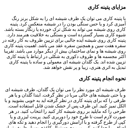
مزایای پتینه کاری
با پتینه کاری می توان یک ظرف شیشه ای را به شکل برنز رنگ
آمیزی کرد و یا حس سنگی بودن را در شیشه منعکس کرد. پتینه
کاری روی شیشه می تواند به شکل ترک خورده یا زنگار بسته باشد.
شیوه کاری بسیار گسترده است و بستگی به خلاقیت هنرمند دارد.
پتینه کاری روی شیشه ایده جالبی برای تزیین ظروف به کار رفته در
سفره هفت سین و همچنین سفره عقد می باشد. اهمیت پتینه کاری
روی شیشه ها و نمای ساختمان بیش از دیگر موارد می باشد. تقریبا
اکثر مجسمه ها و ظروف دکوری به شکلی در ارتباط با پتینه کاری
تزیین شده اند. یک گلدان شیشه ای معمولی و ساده با پتینه کاری
تبدیل به اثری هنری، زیبا و پر نقش خواهد شد.
نحوه انجام پتینه کاری
ظرف شیشه ای مورد نظر را می توان یک گلدان، ظرف شیشه ای
و یا حتی شیشه های خالی مربا در نظر گرفت. ابتدا گلدان و یا هر
ظرفی را که برای پتینه کاری در نظر گرفته اید به خوبی بشویید و با
الکل تمیز کنید. این ظرف پس از خشک شدن قابل استفاده است.
طرحی را که مایلید بر روی شیشه کار کنید را انتخاب کنید. در هر
صورت لازم است تا طرح خود را دوربری کنید. پرینت لیزری و یا
کپی از طرح گرفته و با آرامش دورگیری را انجام دهید و تکه های
اضافی را جدا کنید. کپی بر روی دستمال کاغذی بسیار ظریف تر از