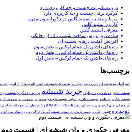
درب سکوریت چیست و چه کاربردی دارد
کرکره برقی چیست و چه کاربردی دارد
مزایا و معایب استیند گلس در دکوراسیون مدرن
کاربرد استیند گلس
معرفی استیند گلس
ساده ترین روش ساخت شیشه پاک کن خانگی
افزایش امنیت درهای شیشه ای
راه های داشتن یک حمام لوکس – بخش سوم
راه های داشتن یک حمام لوکس – بخش دوم
راه های داشتن یک حمام لوکس – بخش اول
برچسب‌ها
آينه
آکواریوم شیشه ای با وین وایت
اخیار روز صنعت شیشهشرکت ایمن جام پیروزان
از استیل چه می
خرید شیشه
د
شیشه نشکن
خدمات درب اتوماتیک
درباره روف گاردن شیشه ای
شیشه بالکن ریلی تاشو
شیشه شفاف وین وایت
شیشه فلوت چیست؟
شیشه مات
شیشه متحرک
ش
آن
معرفی نمای کرتین وال شیشه ای بدون قاب (FRAMELESS) و کاربردهای آن
نحوه اندازه گیری
دوجداره
چینی
کاربرد پتاسیم کربنات در صنعت شیشه
گوریلا، دراگون تریل یا سکوریت؛ کدا
معرفی جکوزی و وان شیشه ای | قسمت دوم