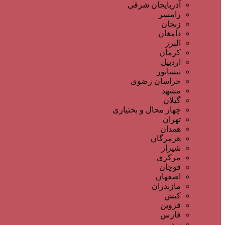
آذربایجان شرقی
رامسر
زنجان
دامغان
البرز
کرمان
اردبیل
نیشابور
خراسان رضوی
مشهد
گیلان
چهار محال و بختیاری
تهران
همدان
هرمزگان
شیراز
مرکزی
قوچان
اصفهان
مازندران
کیش
قزوین
فارس
یزد