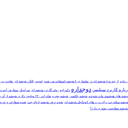
 دانید
از چه نوع شیشه ای در نماسازی با شیشه استفاده می شود
امنیت
بالکن شیشه ای
تفاوت بین
دوجداره
رباره کاربرد سیلیس
دکوراتیو
روف گاردن شیشه ای
سرامیک
سفارش آينه ت
یشه های هوشمند مات شونده
شیشه پلکسی
شیشه پنجره
صادرات ۶۲۰ میلیون دلاری شیشه از آذربایجان‌شرقی
 شیشه سکوریت برای درب های اتوماتیک شیشه ای
نحوه برش شیشه با واترجت
نحوه سفارش و خريد 
م شیشه مقاومت بیشتری دارد؟