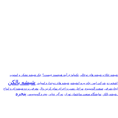
 شیشه خلاء و شیشه های توخالی
تکنولوژی آینه هوشمند چیست؟
جک شیشه نشکن و استوپ
شیشه بالکن
راشخورده
شرکت ایمن جام پیروزانشیشه
شيشه هاي دوجداره اسپايدر
صنعت آلومینیوم
مراحل نصب و اجرای نمای کرتین وال
معرفی نرده شیشه ای و انواع
پنجره
شيشه بالکن
نمایشگاه صنعت ساختمان تهران
نورگیر حبابی
پنجره آلومینیومی