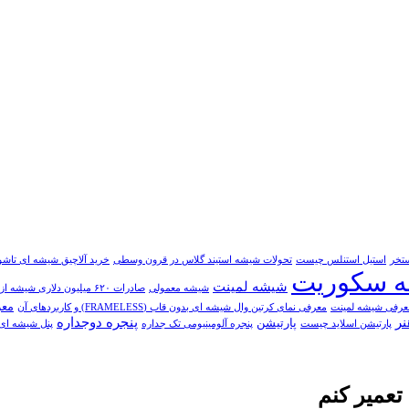
تخر
استيل استنلس چيست
تحولات شیشه استیند گلاس در قرون وسطی
خرید آلاچیق شیشه ای تاشو
 سکوریت
شیشه لمینت
شیشه معمولی
صادرات ۶۲۰ میلیون دلاری شیشه از آذربایجان‌شرقی
معر
عرفی شیشه لمینت
معرفی نمای کرتین وال شیشه ای بدون قاب (FRAMELESS) و کاربردهای آن
نر
پنجره دوجداره
پارتیشن
پارتيشن اسلايد چيست
پنجره آلومینیومی تک جداره
پنل شیشه ای
تعمیر کنم