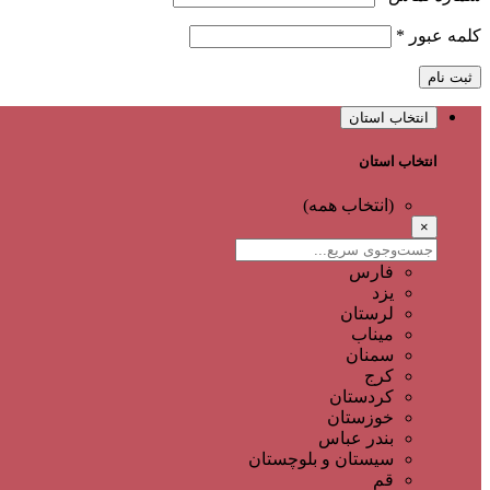
کلمه عبور
*
ثبت نام
انتخاب استان
انتخاب استان
(انتخاب همه)
×
فارس
یزد
لرستان
میناب
سمنان
کرج
کردستان
خوزستان
بندر عباس
سیستان و بلوچستان
قم