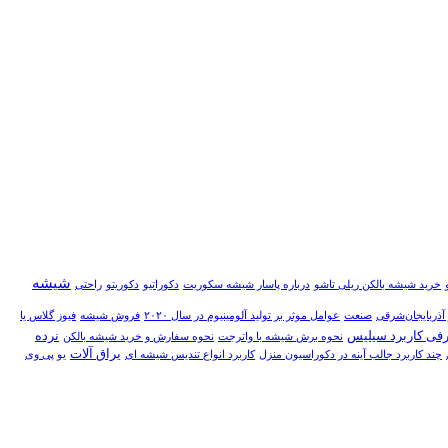
شيشه
خرید شیشه بالکن ریلی تاشو
درباره پاسار شيشه سکوريت
دکوراتیو
دکوریتو
راحتی
صنعت
عوامل موثر بر تولید آلومینیوم در سال ۲۰۲۰
فروش شیشه
فیوز گلاس یا
فی کاربرد سیلیس
نرده
نحوه برش شیشه با واترجت
نحوه سفارش و خريد شيشه بالکن
یراق آلات
چند کاربرد جالب آینه در دکوراسیون منزل
کاربرد انواع تندیس شیشه ای
یو پی وی