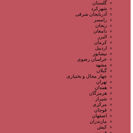
گلستان
شهرکرد
آذربایجان شرقی
رامسر
زنجان
دامغان
البرز
کرمان
اردبیل
نیشابور
خراسان رضوی
مشهد
گیلان
چهار محال و بختیاری
تهران
همدان
هرمزگان
شیراز
مرکزی
قوچان
اصفهان
مازندران
کیش
قزوین