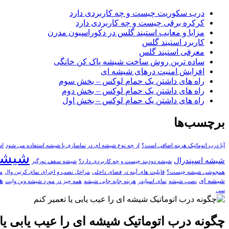
درب سکوریت چیست و چه کاربردی دارد
کرکره برقی چیست و چه کاربردی دارد
مزایا و معایب استیند گلس در دکوراسیون مدرن
کاربرد استیند گلس
معرفی استیند گلس
ساده ترین روش ساخت شیشه پاک کن خانگی
افزایش امنیت درهای شیشه ای
راه های داشتن یک حمام لوکس – بخش سوم
راه های داشتن یک حمام لوکس – بخش دوم
راه های داشتن یک حمام لوکس – بخش اول
برچسب‌ها
آیا درب اتوماتیک هزینه اضافی است؟
از چه نوع شیشه ای در نماسازی با شیشه استفاده می شود
اس
شیشه
شیشه اسپندرال
شیشه دودبند چیست و چه کاربردی دارد؟
شیشه سقف نورگیر
همجوشی شیشه چیست؟
قابلیت های آینه در فضای داخلی
مراحل نصب و اجرای نمای کرتین وال
م
ه
شیشه ای
نصب شیشه
نمای اسپایدر
هزینه جابه جایی شیشه
همه چيز در مورد شيشه وين وايت
سی
چگونه درب اتوماتیک شیشه ای را عیب یابی یا 