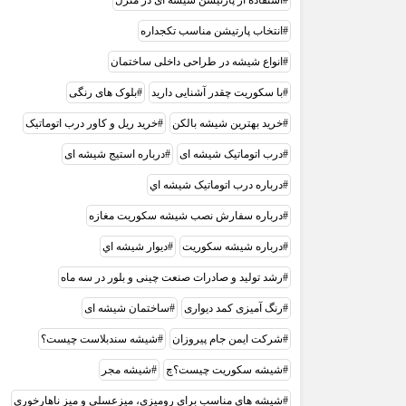
انتخاب پارتیشن مناسب تکجداره
انواع شیشه در طراحی داخلی ساختمان
با سکوریت چقدر آشنایی دارید
بلوک های رنگی
خريد بهترين شيشه بالکن
خرید ریل و کاور درب اتوماتیک
درب اتوماتیک شیشه ای
درباره استیج شیشه ای
درباره درب اتوماتيک شيشه اي
درباره سفارش نصب شیشه سکوریت مغازه
درباره شیشه سکوریت
ديوار شيشه اي
رشد تولید و صادرات صنعت چینی و بلور در سه ماه
رنگ آمیزی کمد دیواری
ساختمان شیشه ای
شرکت ایمن جام پیروزان
شیشه سندبلاست چیست؟
شیشه سکوریت چیست؟چ
شیشه مجر
شیشه های مناسب برای رومیزی، میزعسلی و میز ناهارخوری