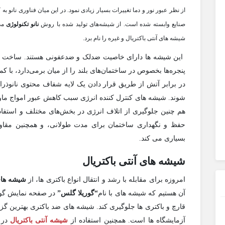
از نظر عبور نور و دما تغییرات بسیار زیادی نمود. در این میان فناوری نان
صنایع وابسته شده است. از شیشه‌های تولید شده با روش
نانو تکنولوژی
می‌
شیشه های آنتی باکتریال و غیره را نام برد.
این شیشه ها دارای خاصیت ضدلک و ضدعفونی هستند. ساخت ش
پنجره‌ها بخصوص در ساختمان‌های بلند را از میان برمی‌دارد، ب
در برابر آتش از طریق قرار دادن یک لایه شفاف محتوی نانو
شوند. شیشه های کنترل کننده انرژی سبب کاهش عبور امواج ماور
هم چنین جلوگیری از اتلاف انرژی در بخش‌های مختلف و استفاد
حفظ و نگهداری ساختمان برای مدت طولانی، و همچنین مقاوم
بسیاری می کند.
شیشه های آنتی باکتریال
امروزه برای مقابله با رشد و انتقال انواع باکتری ها، از
شیشه های 
آن هستیم که شیشه های با نام
“
گوریلا گلس
”
در صفحه نمایش گوش
قارچ و باکتری ها جلوگیری کند. شیشه های ضد باکتری بهترین گزی
آزمایشگاه ها است. همچنین استفاده از
شیشه آنتی باکتریال
در ا