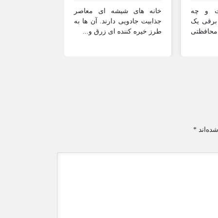
الکتریسیته و ل
ت و چه
خانه های شیشه ای معاصر
استفاده بهینه و ح
 برقی یک
جذابیت جادویی دارند. آن ها به
 محافظتی
طرز خیره کننده ای زرق و...
ده‌اند
*