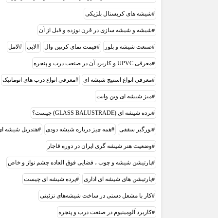
شیشه های کریستال بلژیکی
شیشه و شیشه سازی در قرن نوزده و قبل از آن
صنعت شیشه و بلور
قیمت نمای کرتین وال
لابی
لامل
معرفی UPVC و کاربرد آن در صنعت درب و پنجره
معرفی انواع استیج شیشه ای
معرفی انواع درب های اتوماتیک
میز شیشه ای وین وایت
نرده شیشه ای (GLASS BALUSTRADE) چیست؟
نورگیر سقفی
همه چیز درباره شیشه دودی
هندریل شیشه‌ ای
وضعيت هنر شيشه گری ايران در دوره قاجار
پارتیشن شیشه و چوب ، فضایی فوق العاده چشم نواز و خاص
پارتیشن های شیشه ای اداری
پرده شیشه ای چيست
کار با مشعل دستی در ساخت شیشه‌های تزئینی
کاربرد آلومینیوم در صنعت درب و پنجره