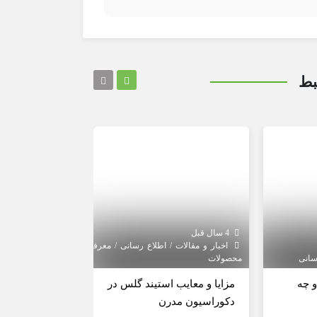
بط
4 سال قبل
4 سال قبل
اخبار و مقالات / اطلاع رسانی / معرفی
اخبار و مقالات 
محصولات
محصولات
 چه
مزایا و معایب استیند گلس در
کاربرد استیند 
دکوراسیون مدرن
در گذشته و در