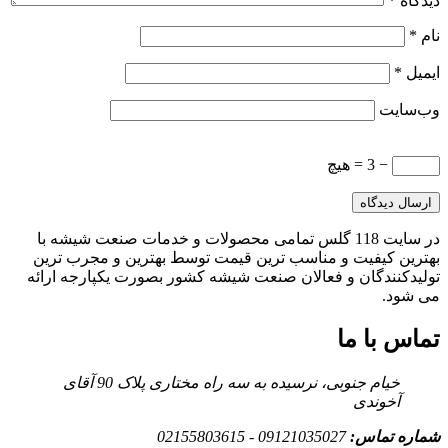
دیدگاه
*
نام
*
ایمیل
*
وب‌سایت
− 3 = هیچ
در سایت 118 گلس تمامی محصولات و خدمات صنعت شیشه با
بهترین کیفیت و مناسب ترین قیمت توسط بهترین و مجرب ترین
تولیدکنندگان و فعالان صنعت شیشه کشور بصورت یکپارجه ارائه
می شود.
تماس با ما
خیام جنوبی، نرسیده به سه راه مختاری پلاک 90 آقای
آخوندی
شماره تماس:
09121035027 - 02155803615