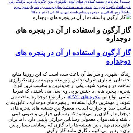
چیست؟
پنجره های تصفیه کننده ی هوای آلوده؛ تکنولوژی نوین
چگونه یک درب پارکینگ ریلی
خوب انتخاب کنیم؟
کاربرد شیشه در صنعت ساختمان سازی و معماری
کمد
یازدهمین دوره
نمایشگاه بین المللی در و پنجره و صنایع وابسته تهران، 18 الی 21 تیر ماه 98
گاز آرگون و استفاده از آن در پنجره های
دوجداره
گاز آرگون و استفاده از آن در پنجره های
دوجداره
زندگی شهری و شرایط آن باعث شده است که این روزها منابع
تحقیقاتی بسیاری صرف تحقیق و توسعه و بهینه سازی تکنولوژی
ساخت در و پنجره شود . یکی از جدیدترین و مناسب ترین انواع
پنجره ، پنجره هایی با جنس یو پی وی سی می باشند ، که تقریبا
تمامی انواع این
پنجره های
uPVC
نیز از نوع دوجداره ساخته می
شوند.از مهمترین دلایل استفاده از پنجره های دوجداره ، عایق بندی
مناسب صدا و حرارت است ، معمولا بین شیشه های پنجره های
دوجداره از گازی پر می شود که رسانایی حرارتی و صوتی کمی
داشته باشد. هوای معمولی رسانایی حرارتی پایینی دارد ، اما برای
عایق بندی بهتر ، بین شیشه ها را با گازی که رسانایی بسیار پایین
تری دارد پر می کنیم ، گازی مانند گاز آرگون.