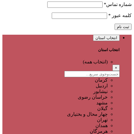
شماره تماس
*
کلمه عبور
*
ثبت نام
انتخاب استان
انتخاب استان
(انتخاب همه)
×
کرمان
اردبیل
نیشابور
خراسان رضوی
مشهد
گیلان
چهار محال و بختیاری
تهران
همدان
هرمزگان