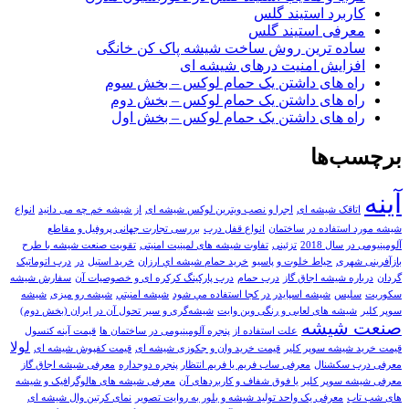
کاربرد استیند گلس
معرفی استیند گلس
ساده ترین روش ساخت شیشه پاک کن خانگی
افزایش امنیت درهای شیشه ای
راه های داشتن یک حمام لوکس – بخش سوم
راه های داشتن یک حمام لوکس – بخش دوم
راه های داشتن یک حمام لوکس – بخش اول
برچسب‌ها
آینه
اتاقک شیشه ای
اجرا و نصب ویترین لوکس شیشه ای
از شیشه خم چه می دانید
انواع
شیشه مورد استفاده در ساختمان
انواع قفل درب
بررسی تجارت جهانی پروفیل و مقاطع
آلومینیومی در سال 2018
تزئینی
تفاوت شیشه های لمینیت امنیتی
تقویت صنعت شیشه با طرح
بازآفرینی شهری
حیاط خلوت و پاسیو
خريد حمام شيشه اي ارزان
خرید استیل
در
درب اتوماتیک
گردان
درباره شیشه اجاق گاز
درب حمام
درب پارکینگ کرکره ای و خصوصیات آن
سفارش شیشه
سکوریت
سلیس
شيشه اسپايدر در کجا استفاده مي شود
شيشه امنيتي
شیشه رو میزی
شیشه
سوپر کلیر
شیشه های لعابی و رنگی وین وایت
شیشه‌گری و سیر تحول آن در ایران (بخش دوم)
صنعت شيشه
علت استفاده از پنجره آلومینیومی در ساختمان ها
قیمت آینه کنسول
لولا
قیمت خرید شیشه سوپر کلیر
قیمت خرید وان و جکوزی شیشه ای
قیمت کفپوش شیشه ای
معرفی درب سکشنال
معرفی ساب فریم یا فریم انتظار پنجره دوجداره
معرفی شیشه اجاق گاز
معرفی شیشه سوپر کلیر یا فوق شفاف و کاربردهای آن
معرفی شیشه های هالوگرافیک و شیشه
های شب تاب
معرفی یک واحد تولید شیشه و بلور به روایت تصویر
نمای کرتین وال شیشه ای