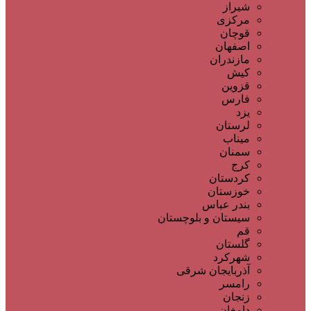
شیراز
مرکزی
قوچان
اصفهان
مازندران
کیش
قزوین
فارس
یزد
لرستان
میناب
سمنان
کرج
کردستان
خوزستان
بندر عباس
سیستان و بلوچستان
قم
گلستان
شهرکرد
آذربایجان شرقی
رامسر
زنجان
دامغان