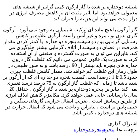
شیشه دوجداره پر شده با گاز آرگون کمی گرانتر از شیشه های
معمولی خواهد بود. اما تاثیر مثبت ان بر کاهش مصرف انرژی در
دراز مدت می تواند این هزینه را جبران کند.
گاز آرگون با هیچ ماده ای ترکیب شیمیایی به وجود نمی آورد . آرگون
گازی بدون بو ، مزه و غیر آتش زاست. آرگون علاوه بر کاهش
رسانایی گرمایی بین دو شیشه پنجره دو جداره، با کمتر کردن مقدار
همرفت در فضای دو شیشه از اتلاف گرمایی بیشتر جلوگیری می
کند. بنابراین می توان به صورت گسترده و صنعتی از آن استفاده
کرد. به صورت یک قانون عمومی می دانیم که غلظت گاز درون
جداره های پنجره باید بیشتر از 90 درصد باشد و به طور طبیعی در
طول زمان این غلظت کم خواهد شد. مقدار کاهش غلظت چیزی
حدود 0.5 تا 1 درصد است. کیفیت پنجره دو جداره ای که از آرگون پر
شده باشد تا زمانی که غلظت گاز آرگون به 75 درصد نرسد تغییری
نمی کند. بنابراین پنجره دوجداره پر شده با گاز آرگون ، حداقل 20
سال با رسانایی عالی عمل خواهد کرد. مکانیزم کاهش اتلاف انرژی
از طریق رسانش است ، ضریب انتقال حرارتی گازهای سنگین و
خنثی پایین تر است ، بنابراین و باعث می شود که انتقال حرارت در
شیشه های دوجداره ، کمتر باشد.
اشتراک گذاری
برچسب‌ها:
پنجره
پنجره دوجداره