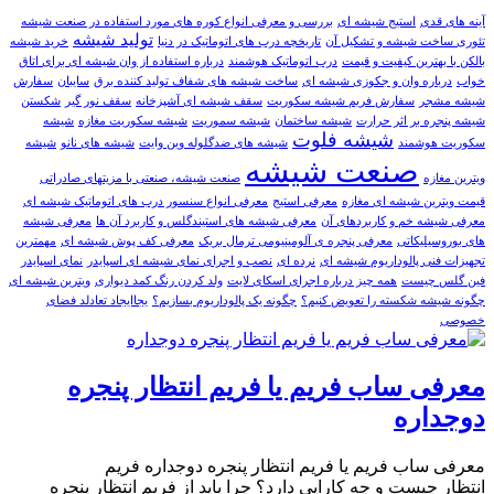
آینه های قدی
استیج شیشه ای
بررسی و معرفی انواع کوره های مورد استفاده در صنعت شیشه
تولید شیشه
تئوری ساخت شیشه و تشکیل آن
تاریخچه درب های اتوماتیک در دنیا
خرید شیشه
بالکن با بهترین کیفیت و قیمت
درب اتوماتیک هوشمند
درباره استفاده از وان شیشه ای برای اتاق
خواب
درباره وان و جکوزی شیشه ای
ساخت شیشه های شفاف تولید کننده برق
سایبان
سفارش
شيشه مشجر
سفارش فریم شیشه سکوریت
سقف شیشه ای آشپزخانه
سقف نور گیر
شکستن
شیشه پنجره بر اثر حرارت
شیشه ساختمان
شیشه سموریت
شیشه سکوریت مغازه
شیشه
شیشه فلوت
سکوریت هوشمند
شیشه های ضدگلوله وین وایت
شیشه های‌ نانو
شیشه
صنعت شیشه
ویترین مغازه
صنعت شیشه، صنعتی با مزیتهای صادراتی
قيمت ویترین شیشه ای مغازه
معرفی استیج
معرفی انواع سنسور درب های اتوماتیک شیشه ای
معرفی شیشه خم و کاربردهای آن
معرفی شیشه های استیندگلس و کاربرد آن ها
معرفی شیشه‌
های بوروسیلیکاتی
معرفی پنجره ی آلومینیومی ترمال بریک
معرفی کف پوش شیشه ای
مهمترین
تجهیزات فنی پالوداریوم شیشه ای
نرده ای
نصب و اجرای نمای شیشه ای اسپایدر
نمای اسپایدر
فین گلس چیست
همه چیز درباره اجرای اسکای لایت
ولد کردن رنگ کمد دیواری
ویترین شیشه ای
چگونه شیشه شکسته را تعویض کنیم؟
چگونه یک پالوداریوم بسازیم؟
یجاایجاد تعادلد فضای
خصوصی
معرفی ساب فریم یا فریم انتظار پنجره
دوجداره
معرفی ساب فریم یا فریم انتظار پنجره دوجداره فریم
انتظار چیست و چه کارایی دارد؟ چرا باید از فریم انتظار پنجره