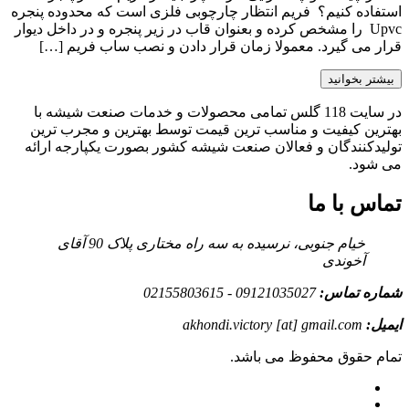
استفاده کنیم؟ فریم انتظار چارچوبی فلزی است که محدوده پنجره
Upvc را مشخص کرده و بعنوان قاب در زیر پنجره و در داخل دیوار
قرار می گیرد. معمولا زمان قرار دادن و نصب ساب فریم […]
بیشتر بخوانید
در سایت 118 گلس تمامی محصولات و خدمات صنعت شیشه با
بهترین کیفیت و مناسب ترین قیمت توسط بهترین و مجرب ترین
تولیدکنندگان و فعالان صنعت شیشه کشور بصورت یکپارجه ارائه
می شود.
تماس با ما
خیام جنوبی، نرسیده به سه راه مختاری پلاک 90 آقای
آخوندی
شماره تماس:
09121035027 - 02155803615
ایمیل:
akhondi.victory [at] gmail.com
تمام حقوق محفوظ می باشد.