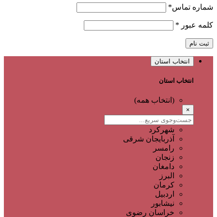
شماره تماس
*
کلمه عبور
*
ثبت نام
انتخاب استان
انتخاب استان
(انتخاب همه)
×
شهرکرد
آذربایجان شرقی
رامسر
زنجان
دامغان
البرز
کرمان
اردبیل
نیشابور
خراسان رضوی