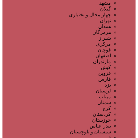
مشهد
گیلان
چهار محال و بختیاری
تهران
همدان
هرمزگان
شیراز
مرکزی
قوچان
اصفهان
مازندران
کیش
قزوین
فارس
یزد
لرستان
میناب
سمنان
کرج
کردستان
خوزستان
بندر عباس
سیستان و بلوچستان
قم