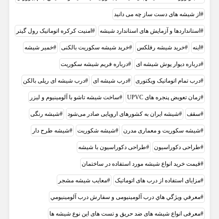
از شیشه های دست ساز چه می دانید
استانداردها و آزمایش های استاندارد شیشه
امنیت کرکره اتوماتیک رول گیتر
اینه
خريد شيشه رفلکس
خرید شیشه سکوریت بالکنی
خمیر شیشه
درباره دیوار پوش شیشه ای
درباره فریم شیشه سکوریت
درب تمام اتوماتیک ویکتوری
درب شیشه ای
درب شیشه ای ریلی بالکن
زمان تعویض پنجره های UPVC
ساخت شیشه تاشو با آلومینیوم و لیزر
سقف
شیشه ایران به کشور‌های اروپایی صادر می‌شود
شیشه رنگی
شیشه سکوریت و معماری مدرن
شیشه شکوریت
شیشه طرح دار
طراحی دکوراسیون
طراحی دکوراسیون با شیشه
قیمت خرید انواع شیشه مورد استفاده در ساختمان
مزایای استفاده از درب های اتوماتیک
معایب شیشه مشجر
معرفي ويژگي هاي درب آلومینیومی و سفارش درب آلومينيومي
معرفی انواع شیشه های ضد حریق و تست های این نوع شیشه ها