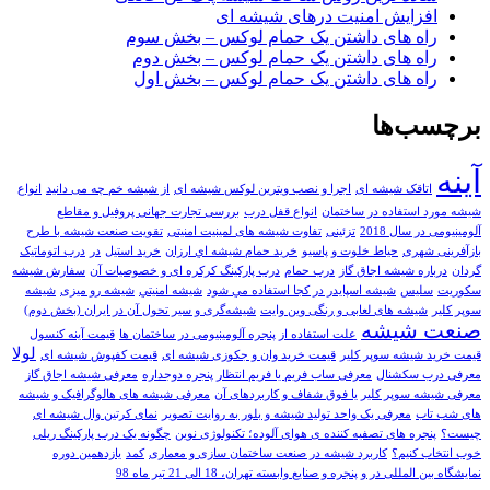
افزایش امنیت درهای شیشه ای
راه های داشتن یک حمام لوکس – بخش سوم
راه های داشتن یک حمام لوکس – بخش دوم
راه های داشتن یک حمام لوکس – بخش اول
برچسب‌ها
آینه
اتاقک شیشه ای
اجرا و نصب ویترین لوکس شیشه ای
از شیشه خم چه می دانید
انواع
شیشه مورد استفاده در ساختمان
انواع قفل درب
بررسی تجارت جهانی پروفیل و مقاطع
آلومینیومی در سال 2018
تزئینی
تفاوت شیشه های لمینیت امنیتی
تقویت صنعت شیشه با طرح
بازآفرینی شهری
حیاط خلوت و پاسیو
خريد حمام شيشه اي ارزان
خرید استیل
در
درب اتوماتیک
گردان
درباره شیشه اجاق گاز
درب حمام
درب پارکینگ کرکره ای و خصوصیات آن
سفارش شیشه
سکوریت
سلیس
شيشه اسپايدر در کجا استفاده مي شود
شيشه امنيتي
شیشه رو میزی
شیشه
سوپر کلیر
شیشه های لعابی و رنگی وین وایت
شیشه‌گری و سیر تحول آن در ایران (بخش دوم)
صنعت شيشه
علت استفاده از پنجره آلومینیومی در ساختمان ها
قیمت آینه کنسول
لولا
قیمت خرید شیشه سوپر کلیر
قیمت خرید وان و جکوزی شیشه ای
قیمت کفپوش شیشه ای
معرفی درب سکشنال
معرفی ساب فریم یا فریم انتظار پنجره دوجداره
معرفی شیشه اجاق گاز
معرفی شیشه سوپر کلیر یا فوق شفاف و کاربردهای آن
معرفی شیشه های هالوگرافیک و شیشه
های شب تاب
معرفی یک واحد تولید شیشه و بلور به روایت تصویر
نمای کرتین وال شیشه ای
چیست؟
پنجره های تصفیه کننده ی هوای آلوده؛ تکنولوژی نوین
چگونه یک درب پارکینگ ریلی
خوب انتخاب کنیم؟
کاربرد شیشه در صنعت ساختمان سازی و معماری
کمد
یازدهمین دوره
نمایشگاه بین المللی در و پنجره و صنایع وابسته تهران، 18 الی 21 تیر ماه 98