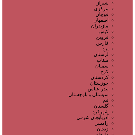
شیراز
مرکزی
قوچان
اصفهان
مازندران
کیش
قزوین
فارس
یزد
لرستان
میناب
سمنان
کرج
کردستان
خوزستان
بندر عباس
سیستان و بلوچستان
قم
گلستان
شهرکرد
آذربایجان شرقی
رامسر
زنجان
دامغان