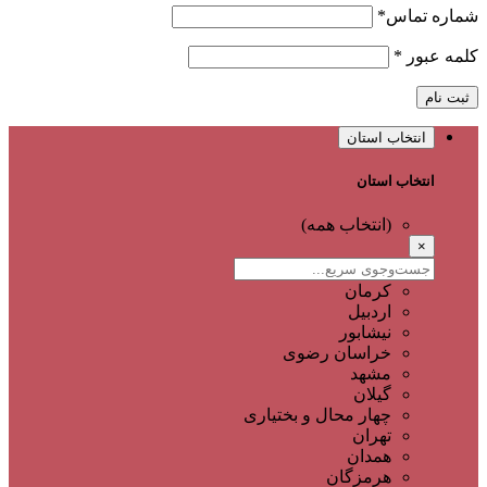
شماره تماس
*
کلمه عبور
*
ثبت نام
انتخاب استان
انتخاب استان
(انتخاب همه)
×
کرمان
اردبیل
نیشابور
خراسان رضوی
مشهد
گیلان
چهار محال و بختیاری
تهران
همدان
هرمزگان