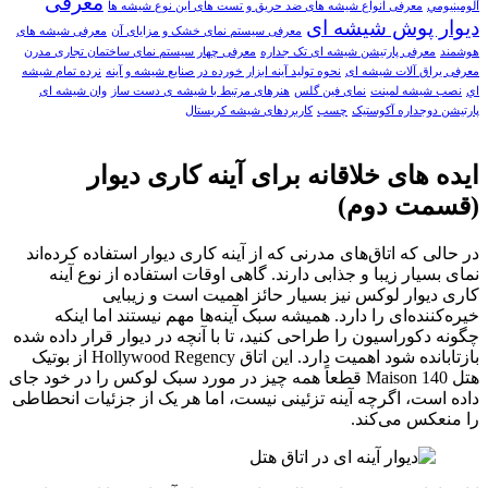
معرفی
آلومينيومي
معرفی انواع شیشه های ضد حریق و تست های این نوع شیشه ها
دیوار پوش شیشه ای
معرفی سیستم نمای خشک و مزایای آن
معرفی شیشه های
هوشمند
معرفی پارتیشن شیشه ای تک جداره
معرفی چهار سیستم نمای ساختمان تجاری مدرن
معرفی یراق آلات شیشه ای
نحوه تولید آینه ابزار خورده در صنایع شیشه و آینه
نرده تمام شيشه
اي
نصب شیشه لمینت
نمای فین گلس
هنرهای مرتبط با شیشه ی دست ساز
وان شیشه ای
پارتیشن دوجداره آکوستیک
چسب
کاربردهای شیشه کریستال
ایده های خلاقانه برای آینه کاری دیوار
(قسمت دوم)
در حالی که اتاق‌‌های مدرنی که از آینه کاری دیوار استفاده کرده‌اند
نمای بسیار زیبا و جذابی دارند. گاهی اوقات استفاده از نوع آینه
کاری دیوار لوکس نیز بسیار حائز اهمیت است و زیبایی
خیره‌کننده‌ای را دارد. همیشه سبک آینه‌‌ها مهم نیستند اما اینکه
چگونه دکوراسیون را طراحی کنید، تا با آنچه در دیوار قرار داده شده
بازتابانده شود اهمیت دارد. این اتاق Hollywood Regency از بوتیک
هتل Maison 140 قطعاً همه چیز در مورد سبک لوکس را در خود جای
داده است، اگرچه آینه تزئینی نیست، اما هر یک از جزئیات انحطاطی
را منعکس می‌کند.