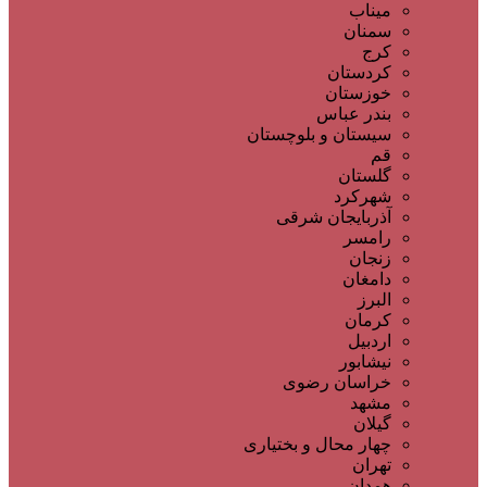
میناب
سمنان
کرج
کردستان
خوزستان
بندر عباس
سیستان و بلوچستان
قم
گلستان
شهرکرد
آذربایجان شرقی
رامسر
زنجان
دامغان
البرز
کرمان
اردبیل
نیشابور
خراسان رضوی
مشهد
گیلان
چهار محال و بختیاری
تهران
همدان