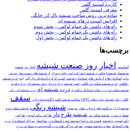
کاربرد استیند گلس
معرفی استیند گلس
ساده ترین روش ساخت شیشه پاک کن خانگی
افزایش امنیت درهای شیشه ای
راه های داشتن یک حمام لوکس – بخش سوم
راه های داشتن یک حمام لوکس – بخش دوم
راه های داشتن یک حمام لوکس – بخش اول
برچسب‌ها
اخبار روز صنعت شيشه
آسانسور
اخبار روز صنعت
شیشهپنل شیشه ایجکوزی شیشه ایشرکت ایمن جام پیروزان
از شیشه های دست ساز چه می
دانید
استانداردها و آزمایش های استاندارد شیشه
امنیت کرکره اتوماتیک رول گیتر
اینه
خريد شيشه
رفلکس
خرید شیشه سکوریت بالکنی
خمیر شیشه
درباره دیوار پوش شیشه ای
درباره فریم
درب شیشه ای
شیشه سکوریت
درب تمام اتوماتیک ویکتوری
درب شیشه ای ریلی
سقف
بالکن
زمان تعویض پنجره های UPVC
ساخت شیشه تاشو با آلومینیوم و لیزر
شیشه رنگی
شیشه ایران به کشور‌های اروپایی صادر می‌شود
شیشه سکوریت و
شیشه طرح دار
معماری مدرن
شیشه شکوریت
طراحی دکوراسیون
طراحی
دکوراسیون با شیشه
قیمت خرید انواع شیشه مورد استفاده در ساختمان
مزایای استفاده از درب
های اتوماتیک
معایب شیشه مشجر
معرفي ويژگي هاي درب آلومینیومی و سفارش درب