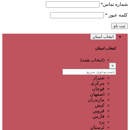
شماره تماس
*
کلمه عبور
*
ثبت نام
انتخاب استان
انتخاب استان
(انتخاب همه)
×
شیراز
مرکزی
قوچان
اصفهان
مازندران
کیش
قزوین
فارس
یزد
لرستان