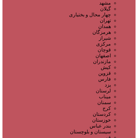
مشهد
گیلان
چهار محال و بختیاری
تهران
همدان
هرمزگان
شیراز
مرکزی
قوچان
اصفهان
مازندران
کیش
قزوین
فارس
یزد
لرستان
میناب
سمنان
کرج
کردستان
خوزستان
بندر عباس
سیستان و بلوچستان
قم