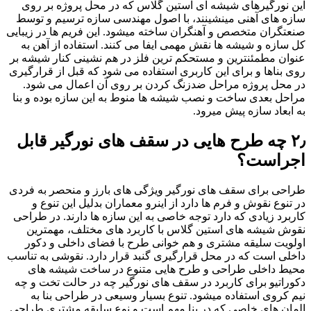
این نورگیرهای شیشه ای استین گلاس که در محل پروژه بر روی
سازه های آهنی مینشینند، با اصول مهندسی سازه ترسیم و توسط
صنعتگران متخصص و آهنگران ساخته میشود. این فریم ها در زیبایی
کل سازه و شیشه ها نقش مهمی ایفا می کنند. استفاده از آهن به
عنوان مطمئنترین و مستحکم ترین فلز در هم نشینی کنار شیشه بر
روی بناها و برای این کاربری استفاده می شود که قبل از قرارگیری
در محل پروژه مراحل ضدزنگ کردن بر روی آن اعمال می شود.
مراحل بعدی ساخت و نصب شیشه ها منوط به این سازه بوده و بنا
به ابعاد سازه پیش میرود.
۲٫ چه طرح هایی در سقف های نورگیر قابل
اجراست؟
طراحی برای سقف های نورگیر ویژگی های بارز و منحصر به فردی
در تنوع نقوش و فرم ها دارد از اینرو معماران بدلیل این تنوع و
کاربرد زیادی که دارد توجه خاصی به این سازه ها دارند. در طراحی
نقوش شیشه های استین گلاس با کاربرد های مختلف، مهمترین
اولویت سلیقه مشتری و هم خوانی طرح با فضای داخلی و دکور
داخلی است که در محل قرارگیری گنبد قرار دارد. نقوشی به تناسب
محیط داخلی طراحی و طرح هایی متنوع در ساخت شیشه های
دکوراتیو برای کاربرد در سقف های نورگیر چه در حالت تخت و چه
نیم کروی استفاده میشود. تنوع بسیار وسیعی در طراحی بنا به
المان های خاصی که در بنا مهم است و نوع سلیقه مشتری طراحی