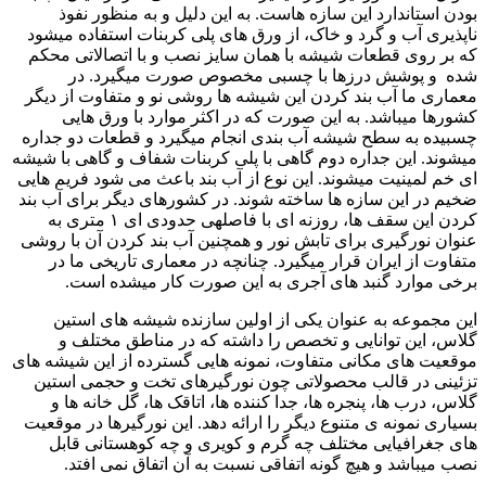
بودن استاندارد این سازه هاست. به این دلیل و به منظور نفوذ
ناپذیری آب و گرد و خاک، از ورق های پلی کربنات استفاده میشود
که بر روی قطعات شیشه با همان سایز نصب و با اتصالاتی محکم
شده و پوشش درزها با چسبی مخصوص صورت میگیرد. در
معماری ما آب بند کردن این شیشه ها روشی نو و متفاوت از دیگر
کشورها میباشد. به این صورت که در اکثر موارد با ورق هایی
چسبیده به سطح شیشه آب بندی انجام میگیرد و قطعات دو جداره
میشوند. این جداره دوم گاهی با پلی کربنات شفاف و گاهی با شیشه
ای خم لمینیت میشوند. این نوع از آب بند باعث می شود فریم هایی
ضخیم در این سازه ها ساخته شوند. در کشورهای دیگر برای آب بند
کردن این سقف ها، روزنه ای با فاصلهی حدودی ای ۱ متری به
عنوان نورگیری برای تابش نور و همچنین آب بند کردن آن با روشی
متفاوت از ایران قرار میگیرد. چنانچه در معماری تاریخی ما در
برخی موارد گنبد های آجری به این صورت کار میشده است.
این مجموعه به عنوان یکی از اولین سازنده شیشه های استین
گلاس، این توانایی و تخصص را داشته که در مناطق مختلف و
موقعیت های مکانی متفاوت، نمونه هایی گسترده از این شیشه های
تزئینی در قالب محصولاتی چون نورگیرهای تخت و حجمی استین
گلاس، درب ها، پنجره ها، جدا کننده ها، اتاقک ها، گل خانه ها و
بسیاری نمونه ی متنوع دیگر را ارائه دهد. این نورگیرها در موقعیت
های جغرافیایی مختلف چه گرم و کویری و چه کوهستانی قابل
نصب میباشد و هیچ گونه اتفاقی نسبت به آن اتفاق نمی افتد.