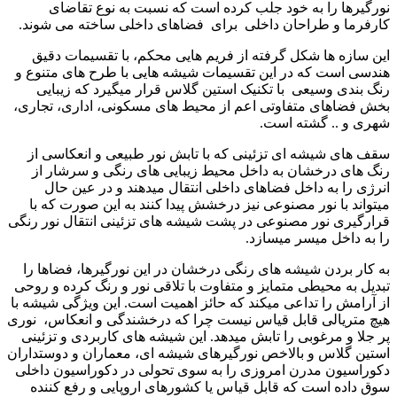
نورگیرها را به خود جلب کرده است که نسبت به نوع تقاضای
کارفرما و طراحان داخلی برای فضاهای داخلی ساخته می شوند.
این سازه ها شکل گرفته از فریم هایی محکم، با تقسیمات دقیق
هندسی است که در این تقسیمات شیشه هایی با طرح های متنوع و
رنگ بندی وسیعی با تکنیک استین گلاس قرار میگیرد که زیبایی
بخش فضاهای متفاوتی اعم از محیط های مسکونی، اداری، تجاری،
شهری و .. گشته است.
سقف های شیشه ای تزئینی که با تابش نور طبیعی و انعکاسی از
رنگ های درخشان به داخل محیط زیبایی های رنگی و سرشار از
انرژی را به داخل فضاهای داخلی انتقال میدهند و در عین حال
میتواند با نور مصنوعی نیز درخشش پیدا کنند به این صورت که با
قرارگیری نور مصنوعی در پشت شیشه های تزئینی انتقال نور رنگی
را به داخل میسر میسازد.
به کار بردن شیشه های رنگی درخشان در این نورگیرها، فضاها را
تبدیل به محیطی متمایز و متفاوت با تلاقی نور و رنگ کرده و روحی
از آرامش را تداعی میکند که حائز اهمیت است. این ویژگی شیشه با
هیچ متریالی قابل قیاس نیست چرا که درخشندگی و انعکاس، نوری
پر جلا و مرغوبی را تابش میدهد. این شیشه های کاربردی و تزئینی
استین گلاس و بالاخص نورگیرهای شیشه ای، معماران و دوستداران
دکوراسیون مدرن امروزی را به سوی تحولی در دکوراسیون داخلی
سوق داده است که قابل قیاس یا کشورهای اروپایی و رفع کننده