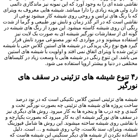
نقاشی شده ای را به وجود آورد که این نمونه نیز ماندگاری دائمی
دارد ولی هزینه زیادی را دارا میباشد. شیشه هایی معروف به ویترای
که با رنگ های ترانس و روحی روی شیشه کار میشود نوعی از
نقاشی است که در اثر گذر زمان و تابش نور طبیعی و گرما از شدت
رنگی آن روی شیشه کاسته میشود. این مورد از رنگ های شیشه در
گونه ای از سفارشات نورگیر شیشه ای به صورت بک لایت نیز
استفاده میشوند و در مواردی که نور مصنوعی مورد تابش قرار
گیرد هیچ نوع رنگ پریدگی در شیشه های استین گلاس حتی با شیشه
تزئین شده با ویترای اتفاق نمی افتد و اولویت با شیشه های استین
می باشد. این تنوع رنگی در شیشه هایی با وسعت زیاد در کلیساهای
مختلفی در دنیا و بیشتر اروپا استفاده می شود.
۴٫ تنوع شیشه های تزئینی در سقف های
نورگیر
شیشه های تزئینی استین گلاس تکنیکی است که در نود درصد
ساخت پروژه های شیشه های تزئینی چه بصورت نورگیر تخت و
گنبدی و چه درب ها و پنجره ها به کار میرود. روش های دیگری نیز
در سقف های نورگیر شیشه ای به کار میرود که بصورت یکپارچه و
با نقاشی روی شیشه ساخته میشوند. این روش ها شامل فیوزینگ
شیشه، ویترای، سند بلاست، چاپ روی شیشه و … است. دلیل
استفاده نکردن از شیشه های دیگر سنگینی این شیشه هاست که