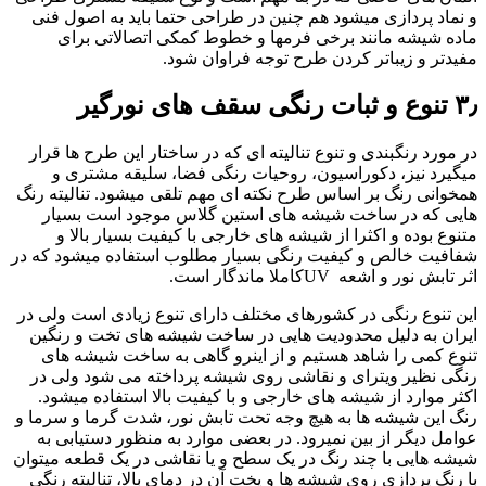
و نماد پردازی میشود هم چنین در طراحی حتما باید به اصول فنی
ماده شیشه مانند برخی فرمها و خطوط کمکی اتصالاتی برای
مفیدتر و زیباتر کردن طرح توجه فراوان شود.
۳٫ تنوع و ثبات رنگی سقف های نورگیر
در مورد رنگ­بندی و تنوع تنالیته ای که در ساختار این طرح ها قرار
میگیرد نیز، دکوراسیون، روحیات رنگی فضا، سلیقه مشتری و
همخوانی رنگ بر اساس طرح نکته ای مهم تلقی میشود. تنالیته رنگ
هایی که در ساخت شیشه های استین گلاس موجود است بسیار
متنوع بوده و اکثرا از شیشه های خارجی با کیفیت بسیار بالا و
شفافیت خالص و کیفیت رنگی بسیار مطلوب استفاده می­شود که در
اثر تابش نور و اشعه UVکاملا ماندگار است.
این تنوع رنگی در کشورهای مختلف دارای تنوع زیادی است ولی در
ایران به دلیل محدودیت هایی در ساخت شیشه های تخت و رنگین
تنوع کمی را شاهد هستیم و از اینرو گاهی به ساخت شیشه های
رنگی نظیر ویترای و نقاشی روی شیشه پرداخته می شود ولی در
اکثر موارد از شیشه های خارجی و با کیفیت بالا استفاده میشود.
رنگ این شیشه ها به هیچ وجه تحت تابش نور، شدت گرما و سرما و
عوامل دیگر از بین نمیرود. در بعضی موارد به منظور دستیابی به
شیشه هایی با چند رنگ در یک سطح و یا نقاشی در یک قطعه میتوان
با رنگ پردازی روی شیشه ها و پخت آن در دمای بالا، تنالیته رنگی