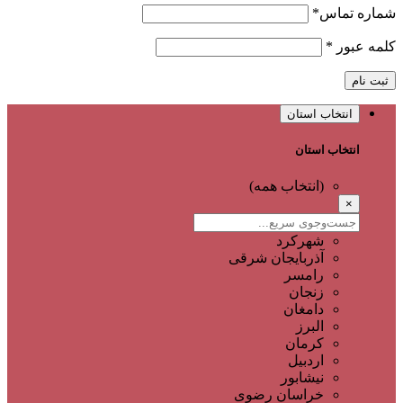
شماره تماس
*
کلمه عبور
*
ثبت نام
انتخاب استان
انتخاب استان
(انتخاب همه)
×
شهرکرد
آذربایجان شرقی
رامسر
زنجان
دامغان
البرز
کرمان
اردبیل
نیشابور
خراسان رضوی