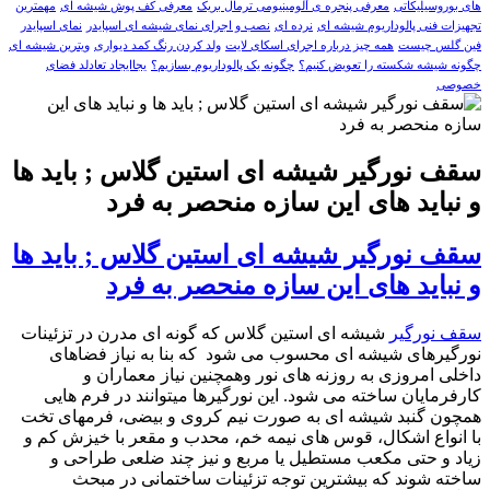
های بوروسیلیکاتی
معرفی پنجره ی آلومینیومی ترمال بریک
معرفی کف پوش شیشه ای
مهمترین
تجهیزات فنی پالوداریوم شیشه ای
نرده ای
نصب و اجرای نمای شیشه ای اسپایدر
نمای اسپایدر
فین گلس چیست
همه چیز درباره اجرای اسکای لایت
ولد کردن رنگ کمد دیواری
ویترین شیشه ای
چگونه شیشه شکسته را تعویض کنیم؟
چگونه یک پالوداریوم بسازیم؟
یجاایجاد تعادلد فضای
خصوصی
سقف نورگیر شیشه ای استین گلاس ; باید ها
و نباید های این سازه منحصر به فرد
سقف نورگیر شیشه ای استین گلاس ; باید ها
و نباید های این سازه منحصر به فرد
سقف نورگیر
شیشه ای استین گلاس که گونه ای مدرن در تزئینات
نورگیرهای شیشه ای محسوب می شود که بنا به نیاز فضاهای
داخلی امروزی به روزنه های نور وهمچنین نیاز معماران و
کارفرمایان ساخته می شود. این نورگیرها میتوانند در فرم هایی
همچون گنبد شیشه ای به صورت نیم کروی و بیضی، فرمهای تخت
با انواع اشکال، قوس های نیمه خم، محدب و مقعر با خیزش کم و
زیاد و حتی مکعب مستطیل یا مربع و نیز چند ضلعی طراحی و
ساخته شوند که بیشترین توجه تزئینات ساختمانی در مبحث