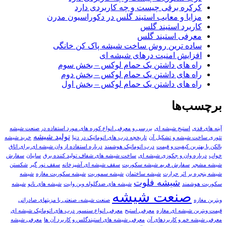
کرکره برقی چیست و چه کاربردی دارد
مزایا و معایب استیند گلس در دکوراسیون مدرن
کاربرد استیند گلس
معرفی استیند گلس
ساده ترین روش ساخت شیشه پاک کن خانگی
افزایش امنیت درهای شیشه ای
راه های داشتن یک حمام لوکس – بخش سوم
راه های داشتن یک حمام لوکس – بخش دوم
راه های داشتن یک حمام لوکس – بخش اول
برچسب‌ها
آینه های قدی
استیج شیشه ای
بررسی و معرفی انواع کوره های مورد استفاده در صنعت شیشه
تولید شیشه
تئوری ساخت شیشه و تشکیل آن
تاریخچه درب های اتوماتیک در دنیا
خرید شیشه
بالکن با بهترین کیفیت و قیمت
درب اتوماتیک هوشمند
درباره استفاده از وان شیشه ای برای اتاق
خواب
درباره وان و جکوزی شیشه ای
ساخت شیشه های شفاف تولید کننده برق
سایبان
سفارش
شيشه مشجر
سفارش فریم شیشه سکوریت
سقف شیشه ای آشپزخانه
سقف نور گیر
شکستن
شیشه پنجره بر اثر حرارت
شیشه ساختمان
شیشه سموریت
شیشه سکوریت مغازه
شیشه
شیشه فلوت
سکوریت هوشمند
شیشه های ضدگلوله وین وایت
شیشه های‌ نانو
شیشه
صنعت شیشه
ویترین مغازه
صنعت شیشه، صنعتی با مزیتهای صادراتی
قيمت ویترین شیشه ای مغازه
معرفی استیج
معرفی انواع سنسور درب های اتوماتیک شیشه ای
معرفی شیشه خم و کاربردهای آن
معرفی شیشه های استیندگلس و کاربرد آن ها
معرفی شیشه‌