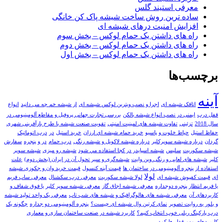
معرفی استیند گلس
ساده ترین روش ساخت شیشه پاک کن خانگی
افزایش امنیت درهای شیشه ای
راه های داشتن یک حمام لوکس – بخش سوم
راه های داشتن یک حمام لوکس – بخش دوم
راه های داشتن یک حمام لوکس – بخش اول
برچسب‌ها
آینه
اتاقک شیشه ای
اجرا و نصب ویترین لوکس شیشه ای
از شیشه خم چه می دانید
انواع
قفل درب
ایمنی در نصب انواع شیشه بالکن
بررسی تجارت جهانی پروفیل و مقاطع آلومینیومی در
سال 2018
تزئینی
تفاوت شیشه های لمینیت امنیتی
تقویت صنعت شیشه با طرح بازآفرینی شهری
حفاظ استیل
حیاط خلوت و پاسیو
خريد حمام شيشه اي ارزان
خرید استیل
در
درب اتوماتیک
گردان
درباره شیشه سوپرکلیر
درباره شیشه لاکوبل و شیشه رنگی
درب حمام
در و پنجره
سفارش
شیشه سکوریت
سلیس
شيشه اسپايدر در کجا استفاده مي شود
شیشه رو میزی
شیشه سوپر
کلیر
شیشه های لعابی و رنگی وین وایت
شیشه‌گری و سیر تحول آن در ایران (بخش دوم)
علت
استفاده از پنجره آلومینیومی در ساختمان ها
قیمت آینه کنسول
قیمت خرید وان و جکوزی شیشه
لولا
ای
قیمت کفپوش شیشه ای
لولا شیشه سکوریت
معرفی درب سکشنال
معرفی ساب فریم
یا فریم انتظار پنجره دوجداره
معرفی شیشه اجاق گاز
معرفی شیشه سوپر کلیر یا فوق شفاف و
کاربردهای آن
معرفی شیشه های هالوگرافیک و شیشه های شب تاب
معرفی یک واحد تولید شیشه
و بلور به روایت تصویر
نمای کرتین وال شیشه ای چیست؟
پنجره آلومینیومی دو جداره
چگونه یک
درب پارکینگ ریلی خوب انتخاب کنیم؟
کاربرد شیشه در صنعت ساختمان سازی و معماری
کاربردهای مهم قفل ها
کمد