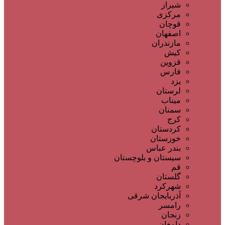
شیراز
مرکزی
قوچان
اصفهان
مازندران
کیش
قزوین
فارس
یزد
لرستان
میناب
سمنان
کرج
کردستان
خوزستان
بندر عباس
سیستان و بلوچستان
قم
گلستان
شهرکرد
آذربایجان شرقی
رامسر
زنجان
دامغان