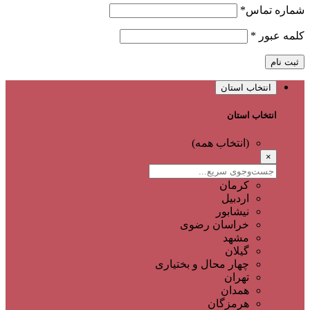
شماره تماس
*
کلمه عبور
*
ثبت نام
انتخاب استان
انتخاب استان
(انتخاب همه)
×
کرمان
اردبیل
نیشابور
خراسان رضوی
مشهد
گیلان
چهار محال و بختیاری
تهران
همدان
هرمزگان