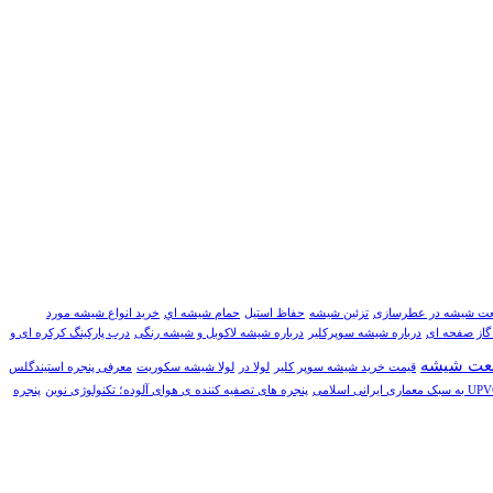
ت شیشه در عطرسازی
تزئین شیشه
حفاظ استیل
حمام شيشه اي
خرید انواع شیشه مورد
گاز صفحه ای
درباره شیشه سوپرکلیر
درباره شیشه لاکوبل و شیشه رنگی
درب پارکینگ کرکره ای و
عت شيشه
قیمت خرید شیشه سوپر کلیر
لولا در
لولا شیشه سکوریت
معرفی پنجره استیندگلس
پنجره های تصفیه کننده ی هوای آلوده؛ تکنولوژی نوین
پنجره