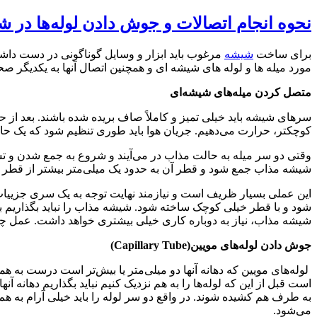
نحوه انجام اتصالات و جوش دادن لوله‌ها در 
برای ساخت
شیشه
مرغوب باید ابزار و وسایل گوناگونی در دست داشت
مورد میله ها و لوله های شیشه ای و همچنین اتصال آنها به یکدیگر ص
متصل کردن میله‌های شیشه‌ای
سرهای شیشه باید خیلی تمیز و کاملاً صاف بریده شده باشند. بعد از ح
کوچکتر، حرارت می‌دهیم. جریان هوا باید طوری تنظیم شود که یک 
وقتی دو سر میله به حالت مذاب در می‌آیند و شروع به جمع شدن و تشکی
شیشه مذاب جمع شود و قطر آن به حدود یک میلی‌متر بیشتر از قطر می
این عملی بسیار ظریف است و نیازمند نهایت توجه به یک سری جزییات 
شود و با قطر خیلی کوچک ساخته شود. شیشه مذاب را نباید بگذاریم بی
شیشه مذاب، نیاز به دوباره کاری خیلی بیشتری خواهد داشت. عمل چرخان
جوش دادن لوله‌های مویین
(Capillary Tube)
لوله‌های مویین که دهانه آنها دو میلی‌متر یا بیش‌تر است درست به ه
است قبل از این که لوله‌ها را به هم نزدیک کنیم نباید بگذاریم دهانه 
به طرف هم کشیده شوند. در واقع دو سر لوله را باید خیلی آرام به هم 
می‌شود
.