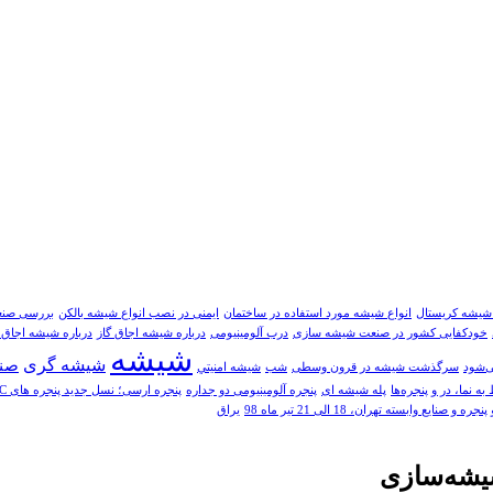
 شیشه کریستال
انواع شیشه مورد استفاده در ساختمان
ایمنی در نصب انواع شیشه بالکن
بررسی صنع
خودکفایی کشور در صنعت شیشه سازی
درب آلومینیومی
درباره شیشه اجاق گاز
درباره شیشه اجاق 
شیشه
شیشه گری
صن
ی‌شود
سرگذشت شیشه در قرون وسطی
شب
شيشه امنيتي
 نما، در و پنجره‌ها
پله شیشه ای
پنجره آلومینیومی دو جداره
پنجره ارسی؛ نسل جدید پنجره های UPVC به سبک معماری ایرانی اسلامی
یع وابسته تهران، 18 الی 21 تیر ماه 98
یراق
شیشه‌سازی