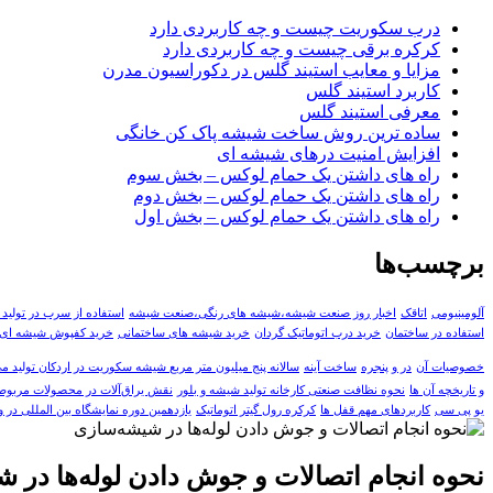
درب سکوریت چیست و چه کاربردی دارد
کرکره برقی چیست و چه کاربردی دارد
مزایا و معایب استیند گلس در دکوراسیون مدرن
کاربرد استیند گلس
معرفی استیند گلس
ساده ترین روش ساخت شیشه پاک کن خانگی
افزایش امنیت درهای شیشه ای
راه های داشتن یک حمام لوکس – بخش سوم
راه های داشتن یک حمام لوکس – بخش دوم
راه های داشتن یک حمام لوکس – بخش اول
برچسب‌ها
آلومینیومی
اتاقک
اخبار روز صنعت شیشه،شیشه های رنگی،صنعت شیشه
استفاده از سرب در تولید
استفاده در ساختمان
خرید درب اتوماتیک گردان
خرید شیشه های ساختمانی
خرید کفپوش شیشه ای
خصوصیات آن
در و پنجره
ساخت آینه
سالانه پنج میلیون متر مربع شیشه سکوریت در اردکان تولید م
و تاریخچه آن ها
نحوه نظافت صنعتی کارخانه تولید شیشه و بلور
نقش یراق‌آلات در محصولات مربوط به
یو پی سی
کاربردهای مهم قفل ها
کرکره رول گیتر اتوماتیک
یازدهمین دوره نمایشگاه بین المللی در و پنجره و صنا
نحوه انجام اتصالات و جوش دادن لوله‌ها در 