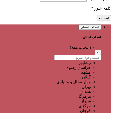
کلمه عبور
*
ثبت نام
انتخاب استان
انتخاب استان
(انتخاب همه)
×
نیشابور
خراسان رضوی
مشهد
گیلان
چهار محال و بختیاری
تهران
همدان
هرمزگان
شیراز
مرکزی
قوچان