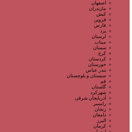
اصفهان
مازندران
کیش
قزوین
فارس
یزد
لرستان
میناب
سمنان
کرج
کردستان
خوزستان
بندر عباس
سیستان و بلوچستان
قم
گلستان
شهرکرد
آذربایجان شرقی
رامسر
زنجان
دامغان
البرز
کرمان
اردبیل